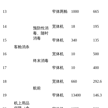
13
窄体两舱
1000
665
14
宽体机
18
195
预防性消
毒、随时
消毒
15
窄体机
340
135
客舱消杀
16
宽体机
10
500
终末消毒
17
窄体机
10
400
18
宽体机
660
292.6
航前
19
窄体机
13400
146.3
机上用品