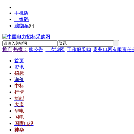
手机版
二维码
购物车
(
0
)
推广
热搜：
购公告
二次滤网
工作服采购
贵州电网有限责任
首页
资讯
招标
询价
中标
行情
华能
大唐
华电
国电
国家电投
神华