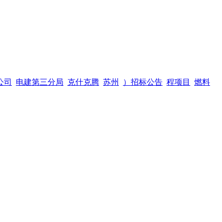
公司
电建第三分局
克什克腾
苏州
）招标公告
程项目
燃料