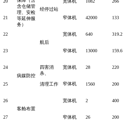
保障（含
20
宽体机
1082
266
含仓储管
经停过站
理、安检
21
窄体机
42000
133
等延伸服
务）
22
宽体机
640
319.2
航后
23
窄体机
13000
159.6
24
四害消
宽体机
28
220
杀、
病媒防控
窄体机
25
清理工作
1560
200
26
宽体机
2
400
客舱布置
27
窄体机
26
200