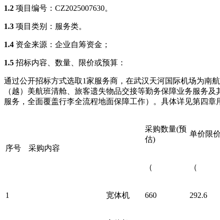
1.2
项目
编号：
CZ2025007630。
1.3
项目类别：服务类
。
1.4
资金来源：企业自筹资金；
1.5
招标内容、数量、限价或预算：
通过公开招标方式选取
1家服务商，在武汉天河国际机场为南
（越）美航班清舱、旅客遗失物品交接等勤务保障业务服务及
服务，全面覆盖行李全流程地面保障工作）。具体详见
第四章
采购数量
(预
单价限
估)
序号
采购内容
（
（
1
宽体机
660
292.6