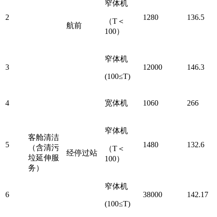
窄体机
2
1280
136.5
（
T＜
航前
100）
窄体机
3
12000
146.3
(100≤T)
4
宽体机
1060
266
窄体机
客舱清洁
5
1480
132.6
（含清污
（
T＜
经停过站
垃延伸服
100）
务）
窄体机
6
38000
142.17
(100≤T)