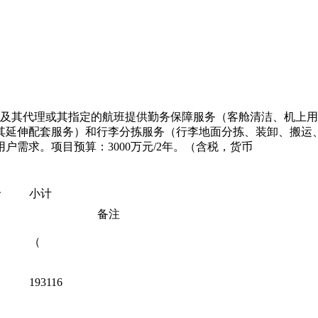
航及其代理或其指定的航班
提供
勤务保障服务（客舱清洁、机上用
其延伸配套服务）和行李分拣服务（行李地面分拣、装卸、搬运
用户需求。项目预算：
3000
万元
/
2
年。（含税，货币
价
小计
备注
（
193116