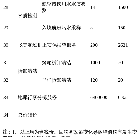
航空器饮用水水质检
28
14
1500
测
水质检测
29
入境航班污水采样
8
150
30
飞美航班机上安保搜查服务
200
2621
31
烤箱拆卸清洁
1000
20
拆卸清洁
32
马桶拆卸清洁
120
20
33
地库
行李分拣服务
6400000
0.92
34
总价限价
注
：
1、以上均为含税价。因税务政策变化导致增值税率发生变