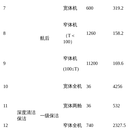
7
宽体机
600
319.2
窄体机
8
1260
158.2
（
T＜
航后
100）
窄体机
9
11200
169.6
(100≤T)
宽体全机
10
36
4256
11
宽体两舱
36
532
深度清洁
一级保洁
保洁
12
窄体全机
740
2327.5