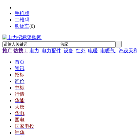
手机版
二维码
购物车
(
0
)
推广
热搜：
电力
电力配件
设备
红外
电暖
电暖气,
鸿茂天
首页
资讯
招标
询价
中标
行情
华能
大唐
华电
国电
国家电投
神华