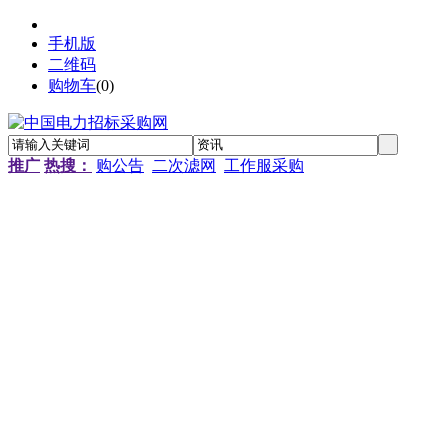
手机版
二维码
购物车
(
0
)
推广
热搜：
购公告
二次滤网
工作服采购