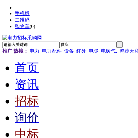
手机版
二维码
购物车
(
0
)
推广
热搜：
电力
电力配件
设备
红外
电暖
电暖气,
鸿茂天
首页
资讯
招标
询价
中标