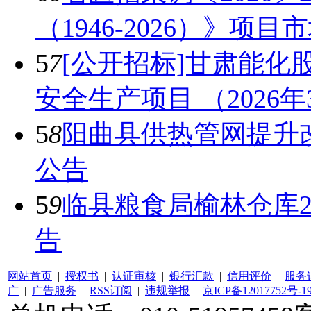
（1946-2026）》项
5
7
[公开招标]甘肃能
安全生产项目 （2026
5
8
阳曲县供热管网提升
公告
5
9
临县粮食局榆林仓库
告
网站首页
|
授权书
|
认证审核
|
银行汇款
|
信用评价
|
服务
广
|
广告服务
|
RSS订阅
|
违规举报
|
京ICP备12017752号-1