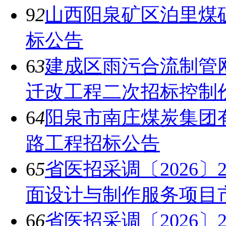
9
2
山西阳泉矿区泊里煤
标公告
6
3
建成区雨污合流制管
迁改工程二次招标控制
6
4
阳泉市南庄煤炭集团
路工程招标公告
6
5
省医招采调〔2026
面设计与制作服务项目
6
6
省医招采调〔2026〕