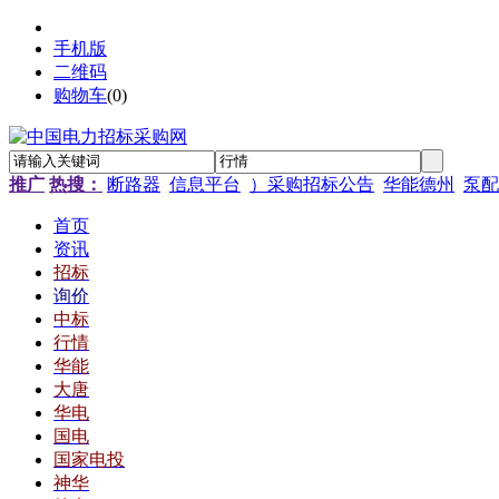
手机版
二维码
购物车
(
0
)
推广
热搜：
断路器
信息平台
）采购招标公告
华能德州
泵配
首页
资讯
招标
询价
中标
行情
华能
大唐
华电
国电
国家电投
神华