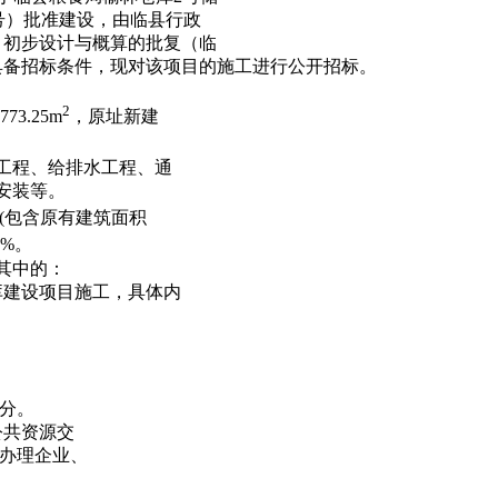
号）批准建设，由
临县行政
目初步设计与
概算的批复（临
具备招标条件，现对该项目的
施工进行公开招标。
2
773.25
m
，原址新
建
。
工程、给排水工程、通
、安装等。
(
包含原有建筑
面积
%
。
其中的：
库建设项目施工
，具体内
分。
公共资源交
 办理企业、