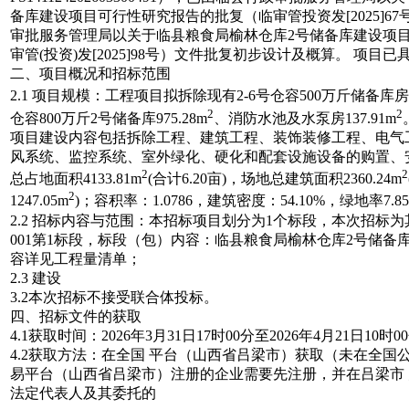
备库建设项目可行性研究报告的
批复（临审管投资发
[2025]
67
审批服务管理局以关于临县
粮食局榆林仓库
2
号储备库建设项
审管
(
投资
)
发
[2025]
98
号）文件批复初步设计及概算。 项目已
二、项目概况和招
标范围
2.1
项目规模：工程项目
拟拆除现有
2-6
号仓容
500
万斤储备
库房
2
2
仓容
800
万斤
2
号储备
库
975.28
m
、消防水池及
水泵房
137.91
m
项目建设内容包括拆除工程、建筑工程、装饰装修工
程、电气
风系统、监控系统、室外绿化、硬化和配套
设施设备的购置
2
2
总占地面
积
4133.8
1m
(
合计
6.20
亩
)
，场地总建筑
面积
2360.2
4m
2
1247.0
5m
)
；容积率
：
1.078
6
，建筑密
度：
54.10
%
，绿地
率
7.85
2.2
招标内容与范围：本招
标项目划分为
1
个标段，本次招标为
001
第
1
标段，标段（包）内容：临
县粮食局榆林仓库
2
号储备
容详见工程量清
单；
2.3
建设
3.2
本次招标不接受联合
体投标。
四、招标文件的
获取
4.1
获取时间
：
2026
年
3
月
31
日
17
时
00
分至
2026
年
4
月
21
日
10
时
00
4.2
获取方法：在全国 平台（山西省吕梁
市）获取（未在全国
易平台（山西省吕梁市）注册的企业需要先注册，并在吕
梁市
法定代表人及其委托的