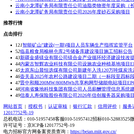
云南小龙潭矿务局有限责任公司油脂类物资年度采购（
云南小龙潭矿务局有限责任公司2026年度砂石采购项目
推荐行情
点击排行
12
1
智能矿山”建设(一期)项目人员车辆生产指挥监管平台
5
2
临县粮食局榆林仓库2号储备库建设项目施工招标公告
4
3
新疆金盛镁业有限公司镁合金产业循环经济建设技改
4
4
内蒙古智辉农业科技有限公司设施农业种植基地项目EP
4
5
太原东山晨恒选煤有限公司新建年入洗120万吨煤炭洗
4
6
壶关县2025年农村公路建设项目二期（一标段至四标
4
7
晋中和顺200MW/800MWh共享构网型储能电站项目
4
8
河南省豫地科技集团有限公司人员薪酬管理信息系统
4
9
信泰人寿保险股份有限公司2026年信创服务器采购项
网站首页
|
授权书
|
认证审核
|
银行汇款
|
信用评价
|
服务
12017752号-19
总机电话：010-51957458客服010-51957412招标010-52883525
许可证号：京ICP备12017752号-19
电力招标官方网备案资质查询：
https://beian.miit.gov.cn/