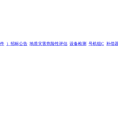
件
）招标公告
地质灾害危险性评估
设备检测
号机组C
补偿