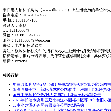
未在电力招标采购网（www.dlztb.com）上注册会员的
咨询电话：010-51957458
手 机：18811547188
联系人：李杨
QQ:1211306049
微信：Li18811547188
邮箱：1211306049@qq.com
来源：电力招标采购网
备注：欲购买招标文件的潜在投标人,注册网站并缴纳因特网
招标清单，报名申请表等。为保证您能够顺利投标，具体要求
编辑：sxzwfw
相关行情
垣曲县长直乡等2乡（镇）鲁家坡村等6村农田沟渠治理
阳高县狮子屯—新杨塔农村公路改造工程施工(1标段)招
国云平陆县100MW风力发电项目监理招标延期公告
2026年长治市潞州区延南街道林园楼小区等18个老旧
云南小龙潭矿务局有限责任公司水泥采购
（KWJCG2026029）云南小龙潭矿务局有限责任公司