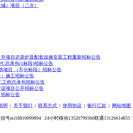
长城）项目（二次）
提升项目还原炉及配套设施安装工程重新招标公告
C总承包(1标段)招标公告
选项目 （不分标段）招标公告
段）施工招标公告
EPC工程总承包招标公告
建设项目公开招标公告
目招标公告
说明
|
关于我们
|
联系方式
|
使用协议
|
银行汇款
|
网站地图
微信号no18810099894 24小时移动13520799366联通13126614855