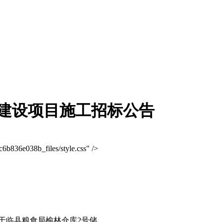
建设项目施工招标公告
6b836e038b_files/style.css" />
：
于临县粮食局榆林仓库
2
号储