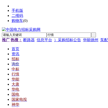
手机版
二维码
购物车
(
0
)
推广
热搜：
断路器
信息平台
）采购招标公告
华能德州
泵配
首页
资讯
招标
询价
中标
行情
华能
大唐
华电
国电
国家电投
神华