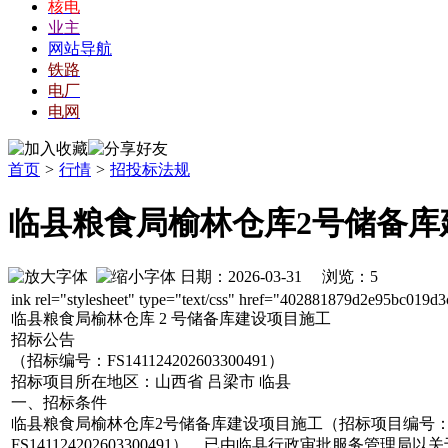
核电
业主
网站导航
铁路
电厂
电网
首页
>
行情
>
招投标法规
临县粮食局榆林仓库2号储备库
日期：2026-03-31 浏览：
5
ink rel="stylesheet" type="text/css" href="402881879d2e95bc019d3c
临县粮食局榆林仓库
2
号
储备库建设项目施工
招
标公告
（招标编
号：
FS1411242026033
00491
）
招标项目所在地区：山西省 吕梁市 临县
一、招标条
件
临县粮食局榆
林仓库
2
号储备库建设项目施工（招
标项目编号
FS1411242026033
00491
），已由临县行政审批服务管理局以
关