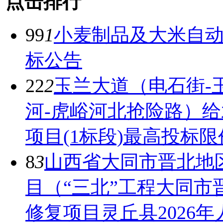
点击排行
99
1
小麦制品及大米自
标公告
22
2
玉兰大道（电石街-
河-虎峪河北抢险路）
项目(1标段)最高投标限
8
3
山西省大同市晋北地
目（“三北”工程大同
修复项目灵丘县2026年