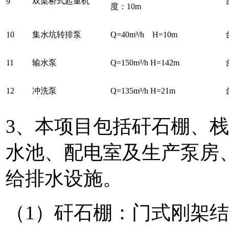
双梁桥式起重机
9
度：
10m
10
集水坑转排泵
Q=
4
0m³/h H=10m
11
输水泵
Q=150m³/h H=142m
12
冲洗泵
Q=135m³/h H=21m
3、本项目包括矸石棚、
水池、配电室及生产泵房、
给排水设施。
（1）矸石棚：门式刚架