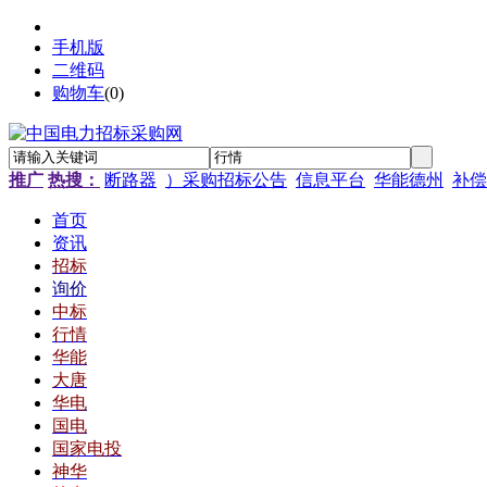
手机版
二维码
购物车
(
0
)
推广
热搜：
断路器
）采购招标公告
信息平台
华能德州
补偿
首页
资讯
招标
询价
中标
行情
华能
大唐
华电
国电
国家电投
神华