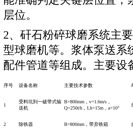
层位。
2、矸石粉碎球磨系统主
型球磨机等。浆体泵送系
配件管道等组成。主要设
序号
设备名称
主要技术参数
受料坑到一破带式输
B=800mm
，
v=1.6m/s
，
1
送机
Q=
250
t/h
，
Lh=15m
，
a=10°
2
除铁器
B=800mm
，带弃铁箱