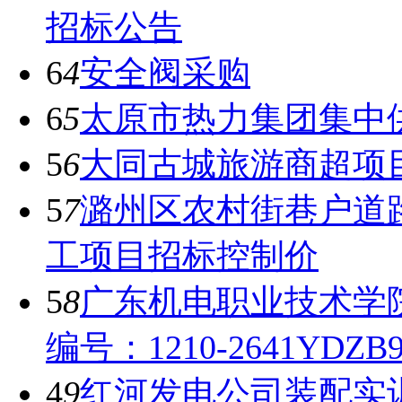
招标公告
6
4
安全阀采购
6
5
太原市热力集团集中
5
6
大同古城旅游商超项目
5
7
潞州区农村街巷户道
工项目招标控制价
5
8
广东机电职业技术学
编号：1210-2641YDZ
4
9
红河发电公司装配实