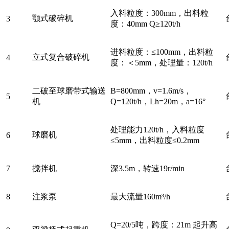
入料粒度：
300mm
，出料粒
颚式破碎机
3
度：
40mm Q
≥
1
2
0t/h
进料粒度：≤100mm，出料粒
立式复合破碎机
4
度：＜
5mm
，处理量：
1
2
0t/h
二破至球磨带式输送
B=800mm
，
v=1.6m/s
，
5
机
Q=
120
t/h
，
Lh=20m
，
a=16°
处理能力
1
20
t/h
，入料粒度
球磨机
6
≤5mm，出料粒度≤0.2mm
7
搅拌机
深
3.5m
，转速
19r/min
8
注浆泵
最大流量
160m³/h
Q=20/5
吨，跨度：
2
1
m
起升高