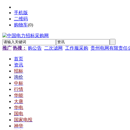
手机版
二维码
购物车
(
0
)
推广
热搜：
购公告
二次滤网
工作服采购
贵州电网有限责任
首页
资讯
招标
询价
中标
行情
华能
大唐
华电
国电
国家电投
神华