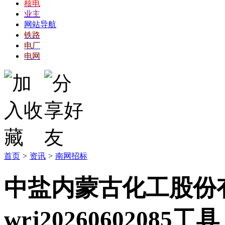
核电
业主
网站导航
铁路
电厂
电网
首页
>
资讯
>
南网招标
中盐内蒙古化工股份
wrj2026060208