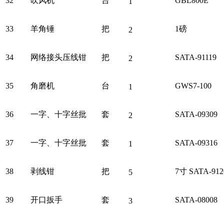
32
吹风机
台
GBL800E
1
33
羊角锤
把
1磅
2
34
网络接头压线钳
把
SATA-91119
2
35
角磨机
台
GWS7-100
1
36
一字、十字丝批
套
SATA-09309
2
37
一字、十字丝批
套
SATA-09316
1
38
剥线钳
把
7寸 SATA-912
5
39
开口扳手
套
SATA-08008
3