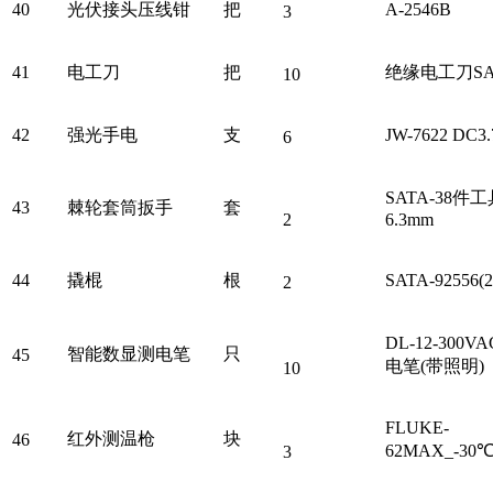
40
光伏接头压线钳
把
A-2546B
3
41
电工刀
把
绝缘电工刀SAT
10
42
强光手电
支
JW-7622 DC3.
6
SATA-38件工
43
棘轮套筒扳手
套
2
6.3mm
44
撬棍
根
SATA-92556(
2
DL-12-300
智能数显测电笔
只
45
电笔(带照明)
10
FLUKE-
红外测温枪
块
46
62MAX_-30℃
3