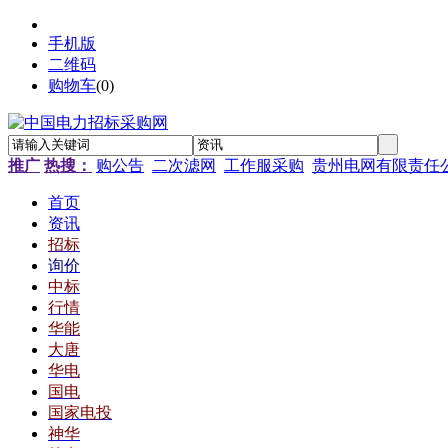
手机版
二维码
购物车
(
0
)
推广
热搜：
购公告
二次滤网
工作服采购
贵州电网有限责任
首页
资讯
招标
询价
中标
行情
华能
大唐
华电
国电
国家电投
神华