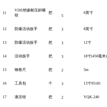
VDE绝缘耐压斜嘴
把
6英寸
11
钳
5
12
防爆活动扳手
把
8英寸
3
13
防爆活动扳手
把
12寸
3
14
活动扳手
把
18寸(450毫米)
3
15
钢卷尺
把
5m
2
16
工具包
个
13寸95181
3
17
液压钳
把
YQK-240
2