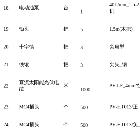
40L/min_1.
电动油泵
台
18
机
1
19
锄头
把
1.5m(木把)
5
20
十字镐
把
尖扁型
3
21
铁锹
把
尖头_钢
3
直流太阳能光伏电
米
PV1-F_4mm
22
缆
1000
23
MC4插头
个
PV-HT013/正
500
24
MC4插头
个
PV-HT013/负
500