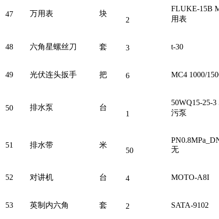
FLUKE-15B
万用表
块
47
用表
2
48
六角星螺丝刀
套
t-30
3
49
光伏连头扳手
把
MC4 1000/1
6
50WQ15-25-
排水泵
台
50
污泵
1
PN0.8MPa_D
51
排水带
米
无
50
52
对讲机
台
MOTO-A8I
4
53
英制内六角
套
SATA-9102
2