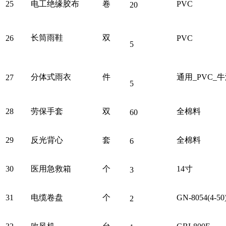
25
电工绝缘胶布
卷
PVC
20
长筒雨鞋
双
26
PVC
5
分体式雨衣
件
通用_PVC_
27
5
28
劳保手套
双
全棉料
60
29
反光背心
套
全棉料
6
30
医用急救箱
个
14寸
3
31
电缆卷盘
个
GN-8054(4-50
2