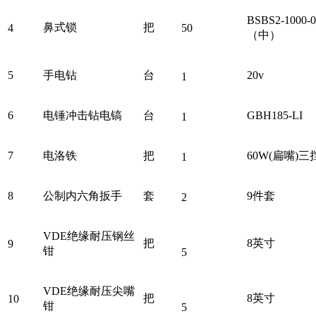
BSBS2-1000
鼻式锁
把
4
50
（中）
5
手电钻
台
20v
1
6
电锤冲击钻电镐
台
GBH185-LI
1
7
电洛铁
把
60W(扁嘴)
1
8
公制内六角扳手
套
9件套
2
VDE绝缘耐压钢丝
把
8英寸
9
钳
5
VDE绝缘耐压尖嘴
把
8英寸
10
钳
5