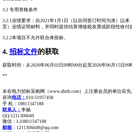
3.2 专用资格条件
3.2.1业绩要求：自2021年1月1日（以合同签订时间为
页）业绩证明材料，并同时提供结算增值税发票或阶段性收付
3.2.2本项目不允许联合体投标。
4.
招标文件
的获取
获取时间：从2026年06月02日09时00分起至2026年06月15日0
**
未在电力招标采购网（www.dlztb.com）上注册会员的单
咨询
电话：
010-51957458
手 机：18811547188
联系人：
李杨
QQ:1211306049
微信：Li18811547188
邮箱
：1211306049@qq.com