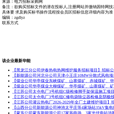
来源：电力招标采购网
备注：欲购买招标文件的潜在投标人,注册网站并缴纳因特网技
具体要 求及购买标书操作流程按会员区招标信息详细内容为准
编辑：zgdlyz
联系方式
该企业最新华能
【黑龙江分公司伊春热电热网维护服务招标项目】招标公
【新能源公司河北分公司天津小王庄10MW分散式风电
【煤业公司华亭煤业东峡煤矿、山寨煤矿、赤城煤矿、华
【煤业公司华亭煤业大柳煤矿、华亭煤矿、山寨煤矿、矿
【江苏公司太仓电厂3号机组C级检修脚手架保温施工项
【江苏公司太仓电厂3号机组C修电袋除尘器检修及阴极
【江苏公司灌云热电厂2026-2029年全厂土建维护项目】
【山西分公司新能源公司神池太平庄等4家场站35kV集
【蒙东公司蒙东新能源公司17家风电场、3家光伏电站