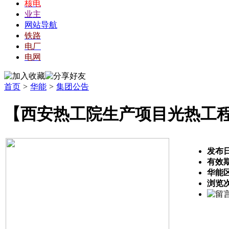
核电
业主
网站导航
铁路
电厂
电网
首页
>
华能
>
集团公告
【西安热工院生产项目光热工
发布
有效
华能
浏览