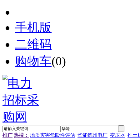
手机版
二维码
购物车
(
0
)
推广
热搜：
地质灾害危险性评估
华能德州电厂
变压器
推土