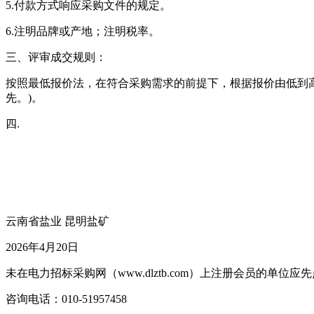
5.付款方式响应采购文件的规定。
6.注明品牌或产地；注明税率。
三、评审成交规则：
按照最低报价法，在符合采购需求的前提下，根据报价由低到
先。)
。
四
.
云南省盐业
昆明盐矿
202
6
年
4
月
20
日
未在电力招标采购网（www.dlztb.com）上注册会员的单
咨询电话：010-51957458