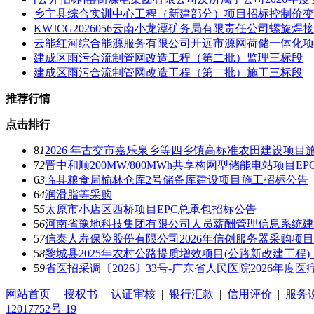
乡宁县综合实训中心工程（新建部分）项目招标控制价变
KWJCG2026056云南小龙潭矿务局有限责任公司螺旋焊
云能红河综合能源服务有限公司开远市源网荷储一体化项
建成区雨污合流制管网改造工程（第二批）监理三标段
建成区雨污合流制管网改造工程（第二批）施工三标段
推荐行情
点击排行
8
1
2026 年古交市嘉乐泉乡等四乡镇高标准农田建设项目
7
2
晋中和顺200MW/800MWh共享构网型储能电站项目E
6
3
临县粮食局榆林仓库2号储备库建设项目施工招标公告
6
4
润滑脂等采购
5
5
太原市小店区西桥项目EPC总承包招标公告
5
6
河南省豫地科技集团有限公司人员薪酬管理信息系统建
5
7
信泰人寿保险股份有限公司2026年信创服务器采购项
5
8
黎城县2025年农村公路提质增效项目(公路新改建工程
5
9
省医招采调〔2026〕33号-广东省人民医院2026年度
网站首页
|
授权书
|
认证审核
|
银行汇款
|
信用评价
|
服务
12017752号-19