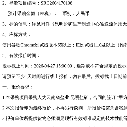
2、寻源
项目编号：SRC2604170108
预计采购金额（未税）： 币别：人民币
3、标的信息：详见附件《昆明盐矿生产制造中心输送流体用
4、
应标方式：
使用谷歌
Chrome
浏览器版本
65
以上；
IE
浏览器
11.0
及以上（推
5、
有效报价时间：
投标截止时间：2026-04-27 15:00:00，逾期或不符合规定的
请预留至少
1
天时间进行线上报价，勿在最后。投标截止日期前
一、报价要求：
1.本采购项目采购人为云南省盐业 昆明盐矿，合同的签订 “
2.本次报价即为最终报价，不再另行谈判，所报价格需为含税
3.报价单位所提供货物必须满足现行有效标准规定的技术性能