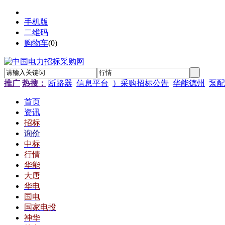
手机版
二维码
购物车
(
0
)
推广
热搜：
断路器
信息平台
）采购招标公告
华能德州
泵配
首页
资讯
招标
询价
中标
行情
华能
大唐
华电
国电
国家电投
神华