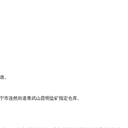
改。
市安宁市连然街道青武山昆明盐矿指定仓库。