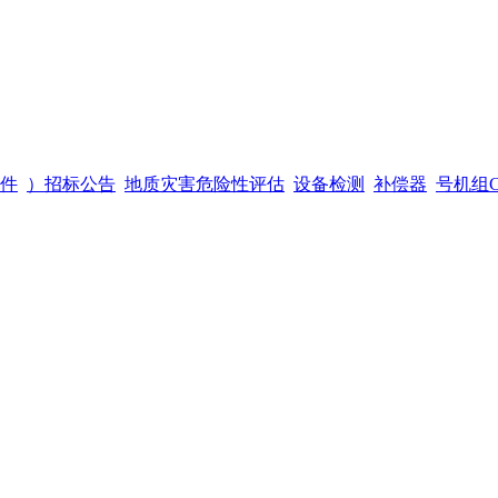
件
）招标公告
地质灾害危险性评估
设备检测
补偿器
号机组