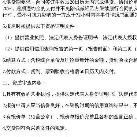
4.供货期要求：合同签订生效后2
0
日历天内完成供货。请报价
20%，逾期
违约金的支付并不免除或减轻乙方继续履行合同的
行时，受不可抗力影响的一方应于72小时内将事件情况书面通
5.报名时须提供以下资格证明文件：
（
1）提供营业执照
、法定代表人身份证明书、法定代表人授权
（
2）提供信用信用查询报告的第一页（报告封面）和第二页
6.结算方式：含税综合单价及理论重量计的金额，货到验收合格
7.付款方式：货到、票到验收合格后60日历天内支付。
二、资质审查内容：
1.具有有效的营业执照
，
提供
法定代表人身份证明书、法定代
2.
报价申请人应当信誉良好，在采购时期的信用查询结果中，
3.有报价单（须盖公章），报价单报价完整且各标的金额正确
4.交货期符合采购文件的规定。