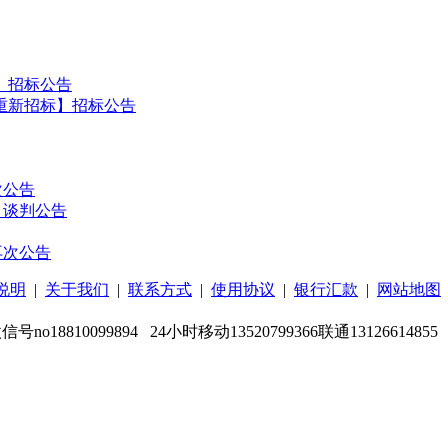
标）招标公告
【重新招标】招标公告
次公告
目谈判公告
再次公告
说明
|
关于我们
|
联系方式
|
使用协议
|
银行汇款
|
网站地图
微信号no18810099894 24小时移动13520799366联通13126614855