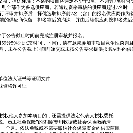
应商，择优标准：本采购项目将选定不少于3名、不超过7名符合
，则全部作为备选供应商。若通过资格审核的供应商超过7名时
进行评审并排序后，择优选取排序前7名（含）的报名供应商作为
前的供应商保留，排名靠后的淘汰，并由后续供应商按排名先后
并于公告截止时间前完成注册审核并报名。
5日23时59分59秒 (北京时间，下同)，请有意愿参加本项目竞争性
料，未在公告截止时间前递交或未按公告要求提供报名材料的供
单位法人证书等证明文件
业资格许可证
人授权他人参加本项目的，还需提供法定代表人授权委托
税、员工社会保险”的凭据(专用收据或社会保险缴纳清
月中任意一个月。依法免税或不需要缴纳社会保障资金的供应商应