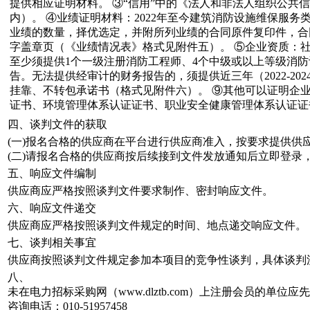
提供相应证明材料。 ③“信用”中的《法人和非法人组织公共
内）。 ④业绩证明材料：2022年至今建筑消防设施维保服
业绩的数量，择优选定，并附所列业绩的合同原件复印件，合
字盖章页（《业绩情况表》格式见附件五）。 ⑤企业资质：社
至少须提供1个一级注册消防工程师、4个中级或以上等级消防设
告。无法提供经审计的财务报告的，须提供近三年（2022-2
挂靠、不转包承诺书（格式见附件六）。 ⑨其他可以证明企
证书、环境管理体系认证证书、职业安全健康管理体系认证证
四、谈判文件的获取
(一)报名合格的供应商在平台进行供应商准入，按要求提供
(二)请报名合格的供应商按后续接到文件发放通知后立即登录
五、响应文件编制
供应商应严格按照谈判文件要求制作、密封响应文件。
六、响应文件递交
供应商应严格按照谈判文件规定的时间、地点递交响应文件。
七、谈判相关事宜
供应商按照谈判文件规定参加本项目的竞争性谈判，具体谈判
八、
未在电力招标采购网（www.dlztb.com）上注册会员的
咨询电话：010-51957458