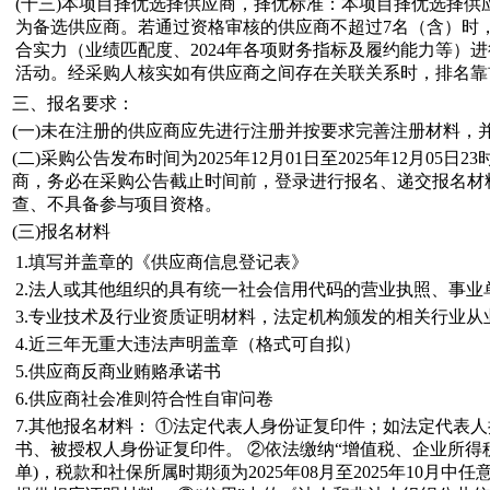
(十三)本项目择优选择供应商，择优标准：本项目择优选择供
为备选供应商。若通过资格审核的供应商不超过7名（含）时
合实力（业绩匹配度、2024年各项财务指标及履约能力等）
活动。经采购人核实如有供应商之间存在关联关系时，排名靠
三、报名要求：
(一)未在注册的供应商应先进行注册并按要求完善注册材料，
(二)采购公告发布时间为2025年12月01日至2025年12月0
商，务必在采购公告截止时间前，登录进行报名、递交报名材
查、不具备参与项目资格。
(三)报名材料
1.填写并盖章的《供应商信息登记表》
2.法人或其他组织的具有统一社会信用代码的营业执照、事业
3.专业技术及行业资质证明材料，法定机构颁发的相关行业从
4.近三年无重大违法声明盖章（格式可自拟）
5.供应商反商业贿赂承诺书
6.供应商社会准则符合性自审问卷
7.其他报名材料： ①法定代表人身份证复印件；如法定代表
书、被授权人身份证复印件。 ②依法缴纳“增值税、企业所得
单)，税款和社保所属时期须为2025年08月至2025年10