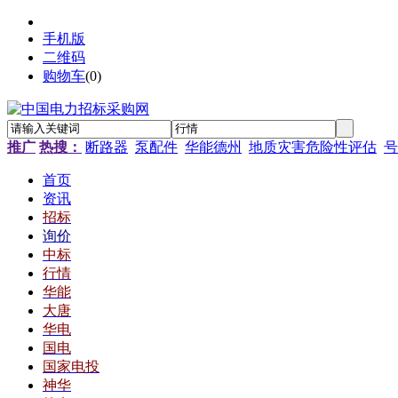
手机版
二维码
购物车
(
0
)
推广
热搜：
断路器
泵配件
华能德州
地质灾害危险性评估
号
首页
资讯
招标
询价
中标
行情
华能
大唐
华电
国电
国家电投
神华