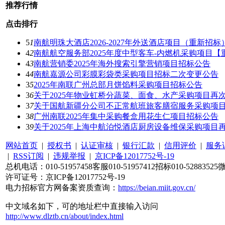
推荐行情
点击排行
5
1
南航明珠大酒店2026-2027年外送酒店项目（重新招
4
2
南航航空服务部2025年度中型客车-内燃机采购项目
4
3
南航营销委2025年海外搜索引擎营销项目招标公告
4
4
南航嘉源公司彩膜彩袋类采购项目招标二次变更公告
3
5
2025年南联广州总部月饼馅料采购项目招标公告
3
6
关于2025年物业虹桥分蔬菜、面食、水产采购项目再
3
7
关于国航新疆分公司不正常航班旅客膳宿服务采购项
3
8
广州南联2025年集中采购餐盒用花生仁项目招标公告
3
9
关于2025年上海中航泊悦酒店厨房设备维保采购项目
网站首页
|
授权书
|
认证审核
|
银行汇款
|
信用评价
|
服务
|
RSS订阅
|
违规举报
|
京ICP备12017752号-19
总机电话：010-51957458客服010-51957412招标010-52883525
许可证号：京ICP备12017752号-19
电力招标官方网备案资质查询：
https://beian.miit.gov.cn/
中文域名如下，可的地址栏中直接输入访问
http://www.dlztb.cn/about/index.html