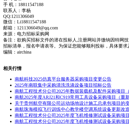
手 机：18811547188
联系人：李杨
QQ:1211306049
微信：Li18811547188
邮箱：1211306049@qq.com
来源：电力招标采购网
备注：欲购买招标文件的潜在投标人,注册网站并缴纳因特网
招标清单，报名申请表等。为保证您能够顺利投标，具体要求
编辑：airchina
相关行情
南航科技2025仿真平台服务器采购项目变更公告
2025年南联集中采购清洗洗涤设备项目招标公告
南航工程技术分公司2025年数据装载机及配件采购项目
南航2025年度ARJ21和C919常用工具设备采购项目（
关于贵州航空有限公司运动场地设计施工总承包项目的
南航珠海模拟飞行训练中心教学楼空调系统设备更新改
南航工程技术分公司2025年度飞机维修测试设备采购项
南航工程技术分公司2025年度飞机维修测试设备采购项