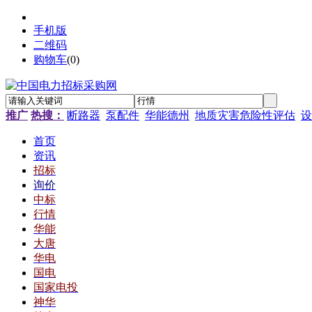
手机版
二维码
购物车
(
0
)
推广
热搜：
断路器
泵配件
华能德州
地质灾害危险性评估
设
首页
资讯
招标
询价
中标
行情
华能
大唐
华电
国电
国家电投
神华