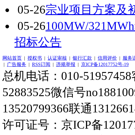
05-26
宗业项目方案及
05-26
100MW/321
招标公告
网站首页
|
授权书
|
认证审核
|
银行汇款
|
信用评价
|
服务
|
广告服务
|
RSS订阅
|
违规举报
|
京ICP备12017752号-19
总机电话：010-51957458客
52883525微信号no1881
13520799366联通1312661
许可证号：京ICP备120177