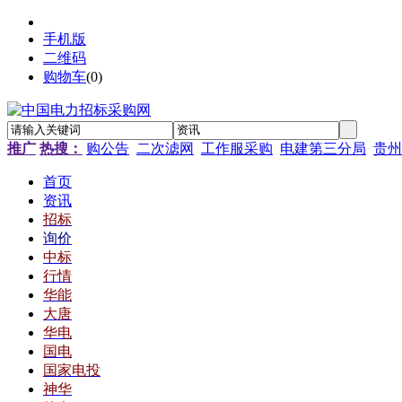
手机版
二维码
购物车
(
0
)
推广
热搜：
购公告
二次滤网
工作服采购
电建第三分局
贵州
首页
资讯
招标
询价
中标
行情
华能
大唐
华电
国电
国家电投
神华