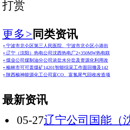
打赏
更多
>
同类资讯
• 宁波市北仑区第三人民医院、宁波市北仑区小港街
• 辽宁（沈阳）热电公司沈西热电厂2×350MW热电联
• 煤业公司煤制油分公司浓盐水分盐及资源化利用改
• 榆林市可可盖煤矿14201智能综采工作面回撤及142
• 陕西榆神能源化工公司富CO、富氢尾气回收改造项
最新资讯
05-27
辽宁公司国能（