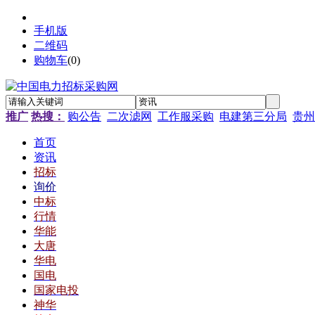
手机版
二维码
购物车
(
0
)
推广
热搜：
购公告
二次滤网
工作服采购
电建第三分局
贵州
首页
资讯
招标
询价
中标
行情
华能
大唐
华电
国电
国家电投
神华