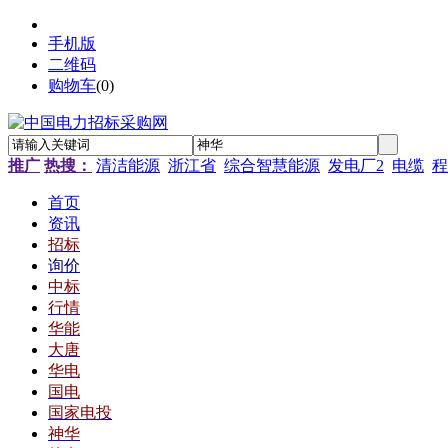
手机版
二维码
购物车
(
0
)
推广
热搜：
清洁能源
浙江省
综合智慧能源
发电厂2
电缆
程
首页
资讯
招标
询价
中标
行情
华能
大唐
华电
国电
国家电投
神华