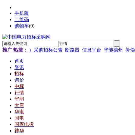
手机版
二维码
购物车
(
0
)
推广
热搜：
）采购招标公告
断路器
信息平台
华能德州
补偿
首页
资讯
招标
询价
中标
行情
华能
大唐
华电
国电
国家电投
神华