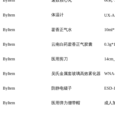
ByItem
速效救心丸
60丸
体温计
ByItem
UX-A
ByItem
藿香正气水
10ml
ByItem
云南白药藿香正气胶囊
0.3g
ByItem
医用剪刀
14c
ByItem
吴氏金属套玻璃高效雾化器
WNA
ByItem
防静电镊子
ESD-1
ByItem
医用弹力绷带帽
成人