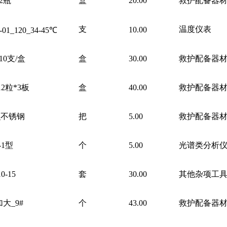
*2瓶
盒
20.00
救护配备器
支
温度仪表
10.00
-01_120_34-45℃
*10支/盒
盒
30.00
救护配备器
*12粒*3板
盒
40.00
救护配备器
m_不锈钢
把
5.00
救护配备器
-1型
个
5.00
光谱类分析
0-15
套
30.00
其他杂项工
加大
_9#
个
43.00
救护配备器