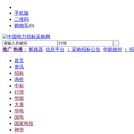
手机版
二维码
购物车
(
0
)
推广
热搜：
断路器
信息平台
）采购招标公告
华能德州
）招
首页
资讯
招标
询价
中标
行情
华能
大唐
华电
国电
国家电投
神华