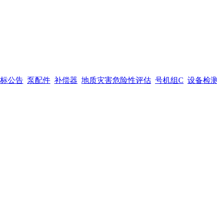
标公告
泵配件
补偿器
地质灾害危险性评估
号机组C
设备检