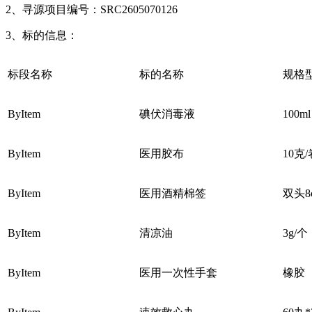
2、寻源项目编号：SRC2605070126
3、标的信息：
标段名称
标的名称
规格
ByItem
碘伏消毒液
100ml
ByItem
医用胶布
10克/
ByItem
医用酒精棉签
双头
8
ByItem
清凉油
3g/个
ByItem
医用一次性手套
橡胶