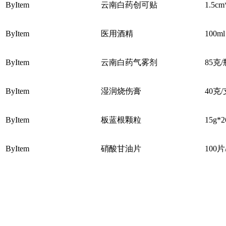
ByItem
云南白药创可贴
1.5cm
ByItem
医用酒精
100ml
ByItem
云南白药气雾剂
85克/
ByItem
湿润烧伤膏
40克
ByItem
板蓝根颗粒
15g*
ByItem
硝酸甘油片
100片
ByItem
风油精
3ml/
ByItem
优能洗眼液
250ml