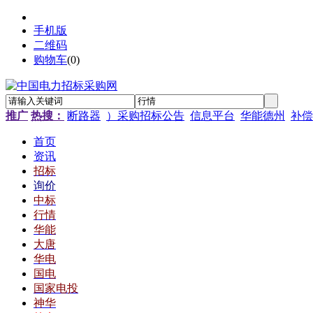
手机版
二维码
购物车
(
0
)
推广
热搜：
断路器
）采购招标公告
信息平台
华能德州
补偿
首页
资讯
招标
询价
中标
行情
华能
大唐
华电
国电
国家电投
神华