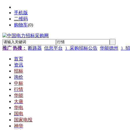
手机版
二维码
购物车
(
0
)
推广
热搜：
断路器
信息平台
）采购招标公告
华能德州
）招
首页
资讯
招标
询价
中标
行情
华能
大唐
华电
国电
国家电投
神华