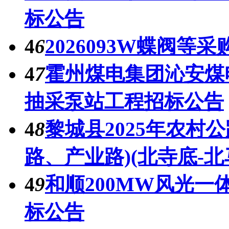
标公告
4
6
2026093W蝶阀等采
4
7
霍州煤电集团沁安煤
抽采泵站工程招标公告
4
8
黎城县2025年农村
路、产业路)(北寺底-
4
9
和顺200MW风光一
标公告