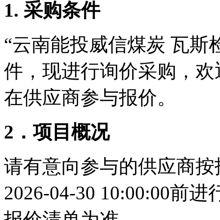
1. 采购条件
“
云南能投威信煤炭
瓦斯
件，现进行
询价采购
，欢
在
供应商
参与
报价
。
2．项目概况
请有意向参与的供应商按
2026-0
4
-
30
10:00:00前
进
报价清单为准。