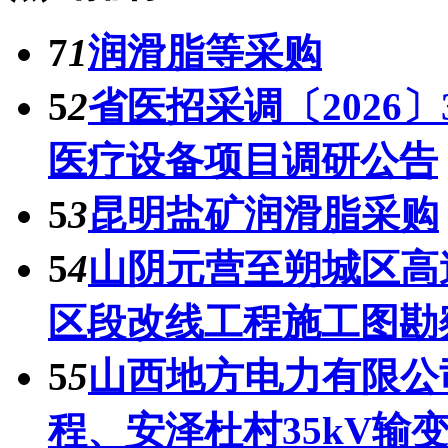
7
1
润滑脂等采购
5
2
省医招采调〔2026〕
医疗设备项目调研公告
5
3
昆明盐矿润滑脂采购
5
4
山阴元营至朔城区高速
区段改线工程施工图勘
5
5
山西地方电力有限公司
程、安泽杜村35kV输