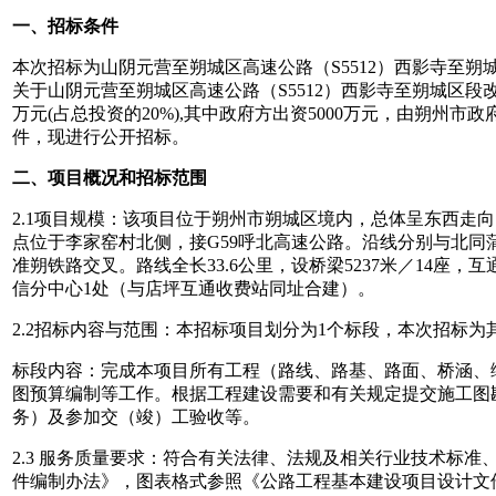
一、招标条件
本次招标为
山阴元营至朔城区高速公路（
S5512）西影寺至
关于山阴元营至朔城区高速公路（
S5512）西影寺至朔城区
万元
(占总投资的20%),
其中政府方出资
5000万元
，
由朔州市政
件，现进行公开招标。
二、项目概况和招标范围
2.1
项目规模：该项目位于朔州市朔城区境内，总体呈东西走向
点位于李家窑村北侧，接G59呼北高速公路。沿线分别与北
准朔铁路交叉。路线全长33.6公里
，
设桥梁
5237米／14座
信分中心1处（与店坪互通收费站同址合建）。
2.2招标内容与范围：本招标项目划分为1个标段，本次招标为其
标段内容：
完成本项目所有工程（
路线、
路基、路面、桥涵、
图预算编制等工作。根据工程建设需要和有关规定提交施工图
务）及参加交（竣）工验收等。
2.3 服务质量要求：
符合有关法律、法规及相关行业技术标准
件编制办法》，图表格式参照《公路工程基本建设项目设计文