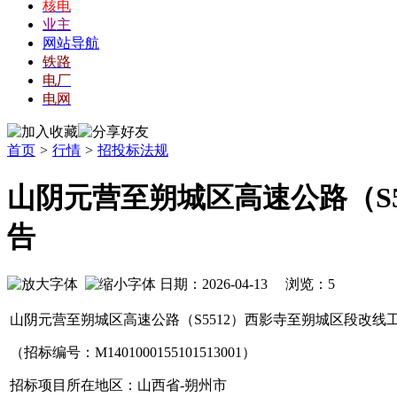
核电
业主
网站导航
铁路
电厂
电网
首页
>
行情
>
招投标法规
山阴元营至朔城区高速公路（S
告
日期：2026-04-13 浏览：
5
山阴元营至朔城区高速公路（
S5512）西影寺至朔城区段改
（招标编号
：
M1401000155101513001
）
招标项目所在地区：
山西省
-
朔州
市