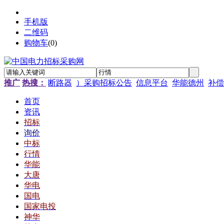
手机版
二维码
购物车
(
0
)
推广
热搜：
断路器
）采购招标公告
信息平台
华能德州
补偿
首页
资讯
招标
询价
中标
行情
华能
大唐
华电
国电
国家电投
神华