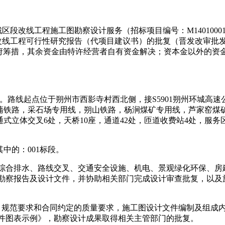
朔城区段改线工程施工图勘察设计服务
（招标项目编号：
M14010001
段改线工程可行性研究报告（代项目建议书）的批复（晋发改审批发〔
府筹措，其余资金由特许经营者自有资金解决；资本金以外的资
。路线起点位于朔州市西影寺村西北侧，接
S5901朔州环城
同蒲铁路，采石场专用线，朔山铁路，杨涧煤矿专用线，芦家窑煤
，互通式立体交叉6处，天桥10座，通道42处，匝道收费站4处，
中的：001标段
。
综合排水、路线交叉、交通安全设施、机电、景观绿化环保、房
勘察报告及设计文件，并协助相关部门完成设计审查批复，以及
、规范要求和合同约定的质量要求，施工图设计文件编制及组成
件图表示例》，勘察设计成果取得相关主管部门的批复
。