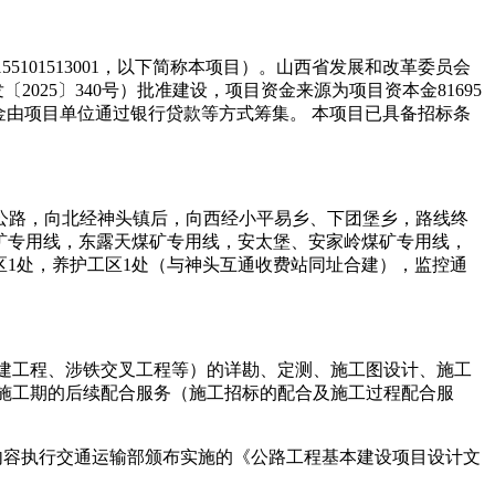
55101513001
，以下简称本项目）。
山西省发展和改革委员会
2025〕340号）批准建设
，项目
资金来源
为
项目资本金
81695
金由项目单位通过银行贷款等方式筹集。
本项目已具备招标条
高速公路，向北经神头镇后，向西经小平易乡、下团堡乡，路线终
矿专用线，东露天煤矿专用线，安太堡、安家岭煤矿专用线，
服务区1处，养护工区1处（与神头互通收费站同址合建），监控通
建工程、涉铁交叉工程等）的详勘、定测、施工图设计、施工
施工期的后续配合服务（施工招标的配合及施工过程配合服
内容执行交通运输部颁布实施的《公路工程基本建设项目设计文