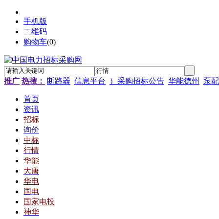
手机版
二维码
购物车
(
0
)
推广
热搜：
断路器
信息平台
）采购招标公告
华能德州
泵配
首页
资讯
招标
询价
中标
行情
华能
大唐
华电
国电
国家电投
神华