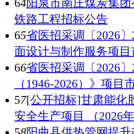
6
4
阳泉市南庄煤炭集团
铁路工程招标公告
6
5
省医招采调〔2026
面设计与制作服务项目
6
6
省医招采调〔2026
（1946-2026）》项
5
7
[公开招标]甘肃能
安全生产项目 （2026
5
8
阳曲县供热管网提升