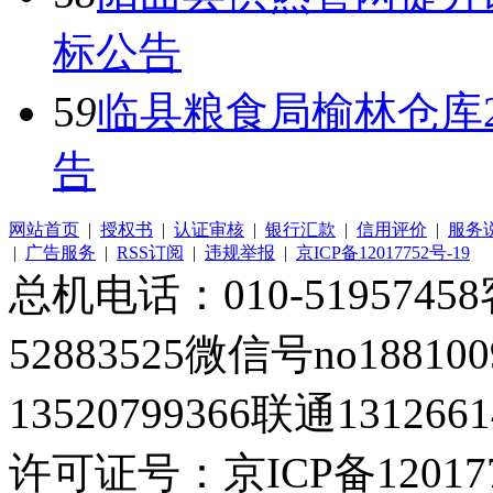
标公告
5
9
临县粮食局榆林仓库
告
网站首页
|
授权书
|
认证审核
|
银行汇款
|
信用评价
|
服务
|
广告服务
|
RSS订阅
|
违规举报
|
京ICP备12017752号-19
总机电话：010-51957458客
52883525微信号no1881
13520799366联通1312661
许可证号：京ICP备120177