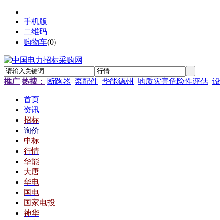
手机版
二维码
购物车
(
0
)
推广
热搜：
断路器
泵配件
华能德州
地质灾害危险性评估
设
首页
资讯
招标
询价
中标
行情
华能
大唐
华电
国电
国家电投
神华