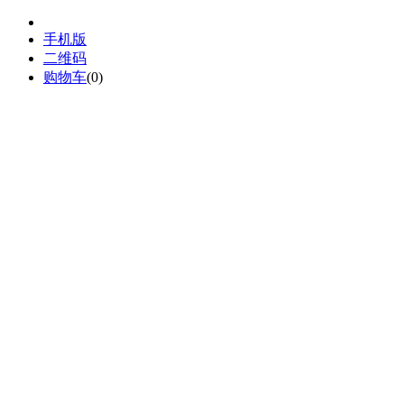
手机版
二维码
购物车
(
0
)