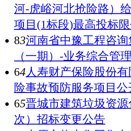
河-虎峪河北抢险路）
项目(1标段)最高投标
8
3
河南省中豫工程咨询
（一期）-业务综合管
6
4
人寿财产保险股份有
险事故预防服务项目公
6
5
晋城市建筑垃圾资源
次）招标变更公告