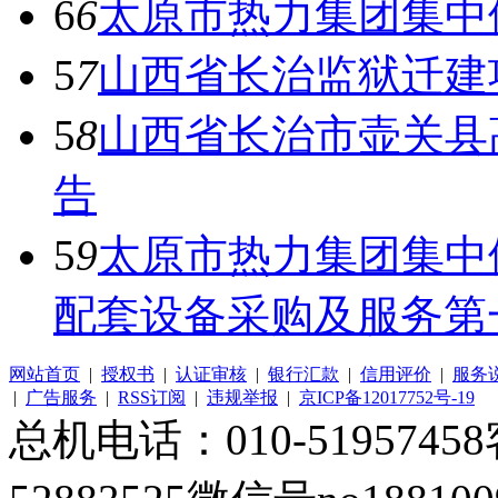
6
6
太原市热力集团集中
5
7
山西省长治监狱迁建
5
8
山西省长治市壶关县
告
5
9
太原市热力集团集中
配套设备采购及服务第一
网站首页
|
授权书
|
认证审核
|
银行汇款
|
信用评价
|
服务
|
广告服务
|
RSS订阅
|
违规举报
|
京ICP备12017752号-19
总机电话：010-51957458客