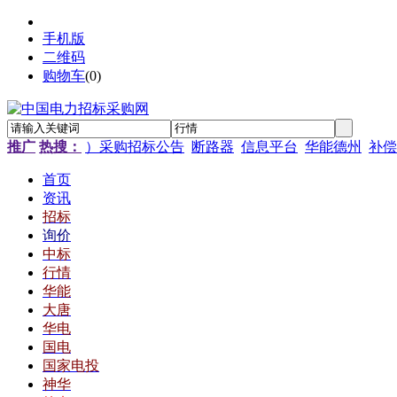
手机版
二维码
购物车
(
0
)
推广
热搜：
）采购招标公告
断路器
信息平台
华能德州
补偿
首页
资讯
招标
询价
中标
行情
华能
大唐
华电
国电
国家电投
神华