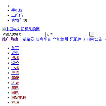
手机版
二维码
购物车
(
0
)
推广
热搜：
断路器
信息平台
华能德州
泵配件
）招标公告
首页
资讯
招标
询价
中标
行情
华能
大唐
华电
国电
国家电投
神华