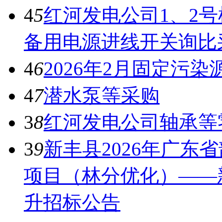
4
5
红河发电公司1、2号机
备用电源进线开关询比
4
6
2026年2月固定污
4
7
潜水泵等采购
3
8
红河发电公司轴承等
3
9
新丰县2026年广东
项目（林分优化）——新
升招标公告