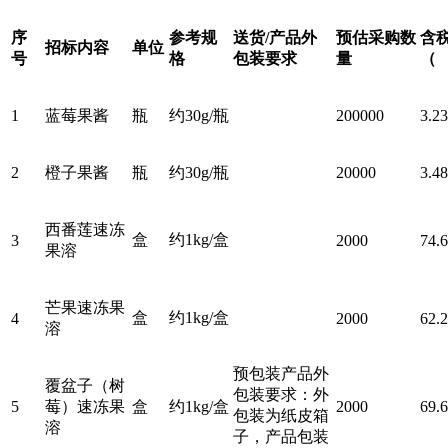
序
参考规
送货
/产品外
预估采购数
含
招标
内容
单位
号
格
包装要求
量
（
1
蓝莓果酱
瓶
约
30g/瓶
200000
3.2
2
橙子果酱
瓶
约
30g/瓶
20000
3.4
西番莲速冻
盒
约
1kg/盒
3
2000
74.
果溶
芒果速冻果
盒
约
1kg/盒
4
2000
62.
溶
预包装产品外
覆盆子（树
包装要求：外
5
莓）速冻果
盒
约
1kg/盒
2000
69.
包装为纸皮箱
溶
子，产品包装