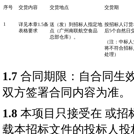
序号
交货
内容
交货
地点
交货
期
1
详见本章
1.5条
送（发）到招标人指定地
按
招标
人订货
表格要求
点（广州南联航空食品
后
5
个自然日
总部仓库）。
（注：中
标人
将不符合招标
处理
）
1.7
合同期限：自合同生
双方签署合同内容为准。
1.8
本项目只接受在 或招
载本招标文件的投标人投