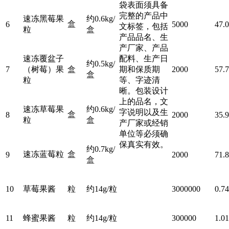
袋表面须具备
完整的产品中
速冻黑莓果
约
0.6kg/
盒
6
5000
47.
文标签，包括
粒
盒
产品品名、生
产厂家、产品
速冻覆盆子
配料、生产日
约
0.5kg/
7
（树莓）果
盒
期和保质期
2000
57.
盒
粒
等、字迹清
晰。包装设计
上的品名，文
速冻草莓果
约
0.6kg/
字说明以及生
盒
8
2000
35.
粒
盒
产厂家或经销
单位等必须确
保真实有效。
约
0.7kg/
速冻蓝莓粒
盒
9
2000
71.
盒
10
草莓果酱
粒
约
14g/粒
3000000
0.7
11
蜂蜜果酱
粒
约
14g/粒
300000
1.0