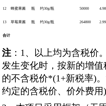
12
蜂蜜果酱
瓶
约
30g/瓶
50000
4.9
13
草莓果酱
瓶
约
30g/瓶
264800
2.9
合计
注
：
1、以上均为含税价
发生变化时，按新的增值
的不含税价*(1+新税率
约定的含税价、价外费用)