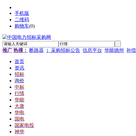
手机版
二维码
购物车
(
0
)
推广
热搜：
断路器
）采购招标公告
信息平台
华能德州
补偿
首页
资讯
招标
询价
中标
行情
华能
大唐
华电
国电
国家电投
神华