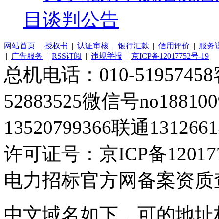
目谈判公告
网站首页
|
授权书
|
认证审核
|
银行汇款
|
信用评价
|
服务
|
广告服务
|
RSS订阅
|
违规举报
|
京ICP备12017752号-19
总机电话：010-51957458客
52883525微信号no1881
13520799366联通1312661
许可证号：京ICP备120177
电力招标官方网备案资质
中文域名如下，可的地址