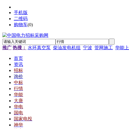
手机版
二维码
购物车
(
0
)
推广
热搜：
水环真空泵
柴油发电机组
宁波
管网施工
华能上
首页
资讯
招标
询价
中标
行情
华能
大唐
华电
国电
国家电投
神华