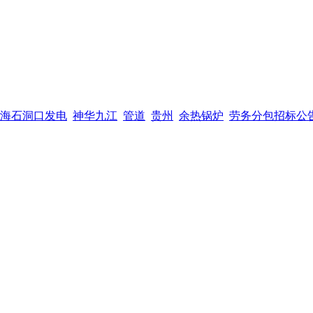
海石洞口发电
神华九江
管道
贵州
余热锅炉
劳务分包招标公