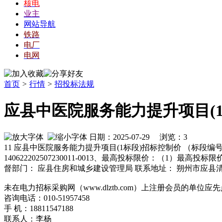
核电
业主
网站导航
铁路
电厂
电网
首页
>
行情
>
招投标法规
应县中医院服务能力提升项目(
日期：2025-07-29 浏览：
3
11 应县中医院服务能力提升项目(1标段)招标控制价 （标段编号：
140622202507230011-0013、最高投标限价：（1）最高投
督部门： 应县住房和城乡建设管理局 联系地址： 朔州市应县
未在电力招标采购网（www.dlztb.com）上注册会员的单
咨询电话：010-51957458
手 机：18811547188
联系人：李杨