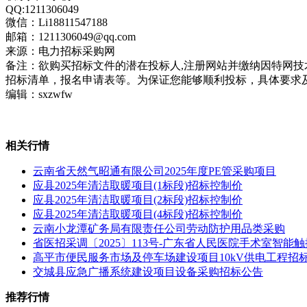
QQ:1211306049
微信：Li18811547188
邮箱：1211306049@qq.com
来源：电力招标采购网
备注：欲购买招标文件的潜在投标人,注册网站并缴纳因特网
招标清单，报名申请表等。为保证您能够顺利投标，具体要求
编辑：sxzwfw
相关行情
云南省天然气昭通有限公司2025年度PE管采购项目
应县2025年清洁取暖项目(1标段)招标控制价
应县2025年清洁取暖项目(2标段)招标控制价
应县2025年清洁取暖项目(4标段)招标控制价
云南小龙潭矿务局有限责任公司劳动防护用品类采购
省医招采调〔2025〕113号-广东省人民医院手术室智能触
高平市便民服务市场及停车场建设项目10kV供电工程招
交城县应急广播系统建设项目设备采购招标公告
推荐行情