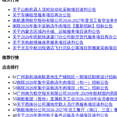
关于山航机器人流程自动化采购项目谈判公告
关于车辆租赁服务项目再次公告
南航通用航空股份有限公司2026-2027年度员工食堂
南联2026年集中采购冻牛肉项目【重新招标】招标公告
关于内蒙古区域内仓储、运输服务项目谈判公告
关于2026年民航快递厦门分公司航空货代服务项目再次
关于充电桩维修保养服务项目谈判公告
关于北京中航泊悦酒店飞行总队公寓项目部搬家采购项目
推荐行情
点击排行
8
1
广州新机场南航基地生产辅助区一期项目勘察设计招标
6
2
南联2026年集中采购冻牛肉项目（包一）招标公告
5
3
南联2026年集中采购冻牛肉项目（包二）招标公告
5
4
广州南方航空报关有限公司2026年-2029年航材国
5
5
南航集团（股份）直属机关工会2026-2028年会员春
5
6
关于西南分公司属地空勤人员疗养服务项目谈判公告
4
7
南航海南分公司2026-2027年员工餐厅（海口、三
4
8
关于2026年惠州电子备件运输及仓储项目谈判公告