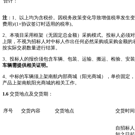
合计：
注
：
1、以上均为含税价。因税务政策变化导致增值税率发生变
费用)/(1+协议签订时适用的税率)。
2、
本项目采用框架（无固定总金额）采购模式。投标人必须对
上限，不视为招标人对中标人作出任何必然采购或采购金额的
按实际交易数量进行结算。
3、投标人的报价须包含车辆、包装、运输、搬运、检验、安
车辆需提供相关证明。
4、中标的车辆须上架南航内部商城（阳光商城），单价固定
产品上架南航阳光商城的相关工作。
1.6
交货地点及交货期：
序号
交货
内容
交货
地点
交货
时间
自招标人
知之日起