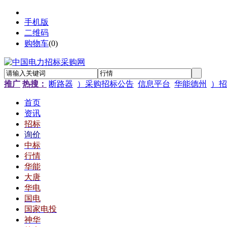
手机版
二维码
购物车
(
0
)
推广
热搜：
断路器
）采购招标公告
信息平台
华能德州
）招
首页
资讯
招标
询价
中标
行情
华能
大唐
华电
国电
国家电投
神华