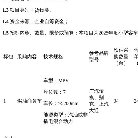
1.3
项目类别：
货物类
。
1.4
资金来源：企业自筹资金；
1.5
招标内容、数量、限价或预算：本项目为
2025年度小型
预估采
参考品牌
标包
采购内容
技术规格
购数量
型号
（台）
车型：
MPV
广汽传
座位数：
7
祺、别
1
燃油商务车
34
2
车长：
≥5200
mm
克、上汽
大通
能源类型：
汽油或
非
插电
混合动力