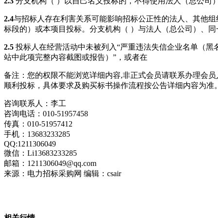
2.3
分支机构（ ）以自己名义投标的，不得使用法人（总公司
2.4
与招标人存在利害关系可能影响招标公正性的法人、其他组
标段的）或本项目投标。
分支机构（ ）与法人（总公司）、
2.
5
投标人在经营活动中未被列入
“严重违法失信企业名单（黑
站中此项完整内容截图或报告）”，或者在
备注：您的权限不能浏览详细内容,非正式会员请联系办理会
顺利投标，具体要求及购买标书操作流程按公告详细内容为准
咨询联系人：李工
咨询电话：010-51957458
传真：010-51957412
手机：13683233285
QQ:1211306049
微信：Li13683233285
邮箱：1211306049@qq.com
来源：电力招标采购网 编辑：csair
相关行情