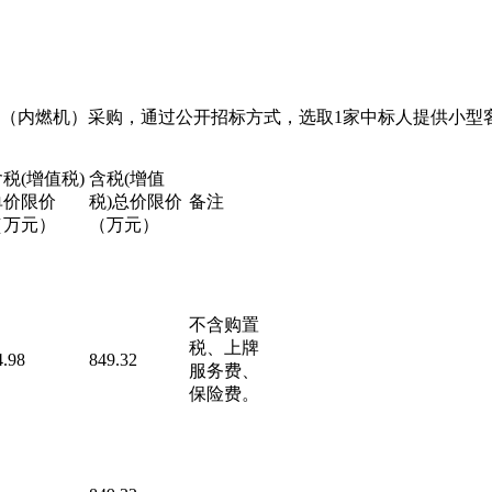
客车（内燃机）采购，通过公开招标方式，选取1家中标人提供小型
含税
(增值税)
含税
(增值
单价限价
税)总价限价
备注
（万元）
（万元）
不含购置
税
、
上牌
4.98
849.32
服务费
、
保险费。