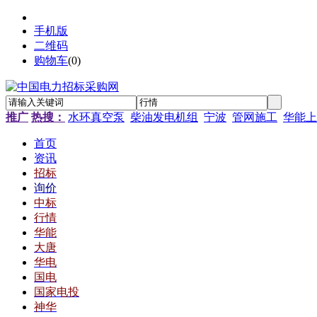
手机版
二维码
购物车
(
0
)
推广
热搜：
水环真空泵
柴油发电机组
宁波
管网施工
华能上
首页
资讯
招标
询价
中标
行情
华能
大唐
华电
国电
国家电投
神华