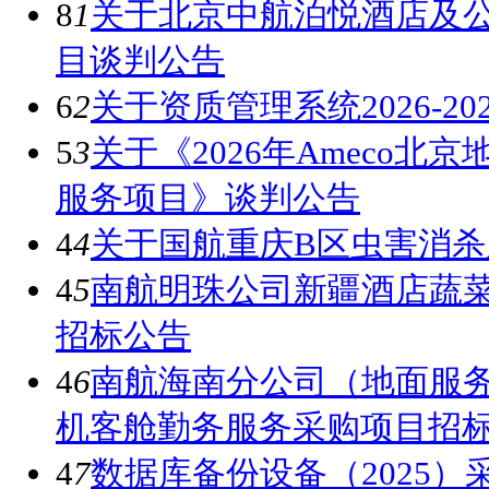
8
1
关于北京中航泊悦酒店及
目谈判公告
6
2
关于资质管理系统2026-
5
3
关于《2026年Ameco
服务项目》谈判公告
4
4
关于国航重庆B区虫害消
4
5
南航明珠公司新疆酒店蔬
招标公告
4
6
南航海南分公司（地面服务
机客舱勤务服务采购项目招
4
7
数据库备份设备（2025