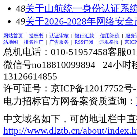
4
8
关于山航统一身份认证系
4
9
关于2026-2028年网络
网站首页
|
授权书
|
认证审核
|
银行汇款
|
信用评价
|
服务
站地图
|
排名推广
|
广告服务
|
RSS订阅
|
违规举报
|
京ICP
总机电话：010-51957458客服010-
微信号no18810099894 24小时
13126614855
许可证号：京ICP备12017752号-
电力招标官方网备案资质查询：
中文域名如下，可的地址栏中直
http://www.dlztb.cn/about/index.