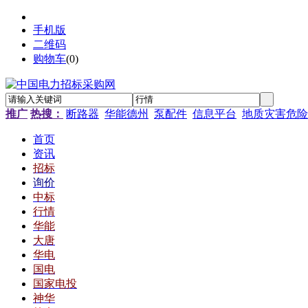
手机版
二维码
购物车
(
0
)
推广
热搜：
断路器
华能德州
泵配件
信息平台
地质灾害危险
首页
资讯
招标
询价
中标
行情
华能
大唐
华电
国电
国家电投
神华