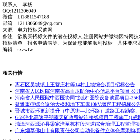
联系人：李杨
QQ:1211306049
微信：Li18811547188
邮箱：1211306049@qq.com
来源：电力招标采购网
备注：欲购买招标文件的潜在投标人,注册网站并缴纳因特网
招标清单，报名申请表等。为保证您能够顺利投标，具体要求
编辑：sxzwfw
相关行情
离石区吴城镇上王营庄村等14村土地综合项目招标公告
河南省人民医院河南省高血压防治中心信息平台项目 公
河南省人民医院中西医协同“旗舰”医院设备购置项目-25
疑难重症综合诊治大楼和地下车库10kV增容工程招标公
晋城市西环更新提升（中原街—北环路）道路工程勘察、
G59呼北高速平朔露天矿收费站连接线项目工程施工(1标
浊漳河西源沁县梁家湾至栋村段河道综合治理工程监理项
广东烟草佛山市有限责任公司自动化备件立体仓库采购项目【项目