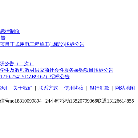
标控制价
公告
目正式用电工程施工(1标段)招标公告
调研公告（二次）
）学生及教师教材供应商社会性服务采购项目招标公告
-2541YDZB9162）招标公告
说明
|
关于我们
|
联系方式
|
使用协议
|
银行汇款
|
网站地图
信号no18810099894 24小时移动13520799366联通13126614855