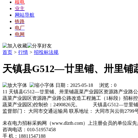
核电
业主
网站导航
铁路
电厂
电网
首页
>
行情
>
招投标法规
天镇县G512—廿里铺、卅里
日期：2025-05-18 浏览：
0
11 天镇县G512—廿里铺、卅里铺蔬菜产业园区资源路产业路公路改造
蔬菜产业园区资源路产业路公路改造工程施工（1标段）招标控制价
蔬菜产业园区)控制价：2490826元。 天镇县G512—廿里
监督部门： 大同市交通运输局 联系地址： 大同市兴云街279
未在电力招标采购网（www.dlztb.com）上注册会员的单
咨询电话：010-51957458
手 机：18811547188