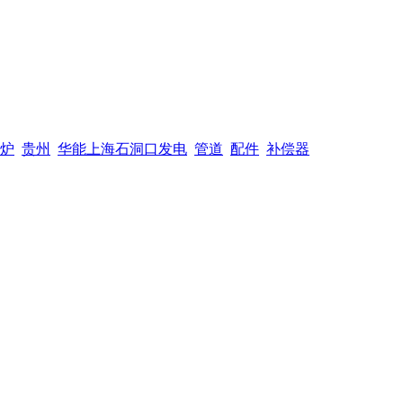
炉
贵州
华能上海石洞口发电
管道
配件
补偿器