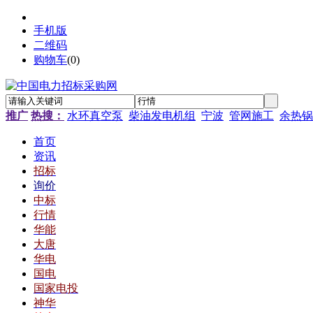
手机版
二维码
购物车
(
0
)
推广
热搜：
水环真空泵
柴油发电机组
宁波
管网施工
余热锅
首页
资讯
招标
询价
中标
行情
华能
大唐
华电
国电
国家电投
神华