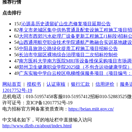
推荐行情
点击排行
15
1
沁源县历史遗留矿山生态修复项目延期公告
8
2
孝义市老城区集中供热贯通及配套设施工程施工项目招
6
3
大同市西郊污水处理厂设备更新工程施工(1标段)招标
5
4
山西通用航空职业技术学院通航产教融合实训基地建设项
5
5
中阳县旅游公路绿化提质工程施工项目招标公告
5
6
长治市屯留区裸地综合治理项目二次招标控制价
4
7
南方医科大学南方医院MRI等设备维保采购项目市场
4
8
郑州卫生健康职业学院2025级（不包含运动健康学院
4
9
广东实验中学白云校区电梯维保服务项目（项目编号：1210
网站首页
|
授权书
|
认证审核
|
银行汇款
|
信用评价
|
服务
12017752号-19
总机电话：010-51957458客服010-51957412招标010-52883525微
许可证号：京ICP备12017752号-19
电力招标官方网备案资质查询：
https://beian.miit.gov.cn/
中文域名如下，可的地址栏中直接输入访问
http://www.dlztb.cn/about/index.html