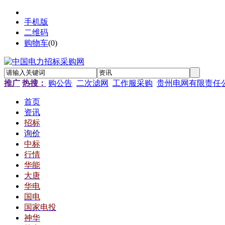
手机版
二维码
购物车
(
0
)
推广
热搜：
购公告
二次滤网
工作服采购
贵州电网有限责任
首页
资讯
招标
询价
中标
行情
华能
大唐
华电
国电
国家电投
神华