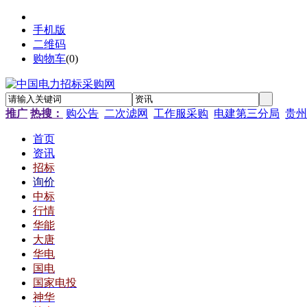
手机版
二维码
购物车
(
0
)
推广
热搜：
购公告
二次滤网
工作服采购
电建第三分局
贵州
首页
资讯
招标
询价
中标
行情
华能
大唐
华电
国电
国家电投
神华