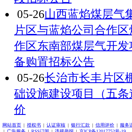
05-26
山西蓝焰煤层气
片区与蓝焰公司合作区
作区东南部煤层气开发
备购置招标公告
05-26
长治市长丰片区
础设施建设项目（五条
价
网站首页
|
授权书
|
认证审核
|
银行汇款
|
信用评价
|
服务
|
广告服务
|
RSS订阅
|
违规举报
|
京ICP备12017752号-19