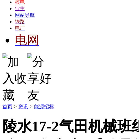
核电
业主
网站导航
铁路
电厂
电网
首页
>
资讯
>
能源招标
陵水17-2气田机械