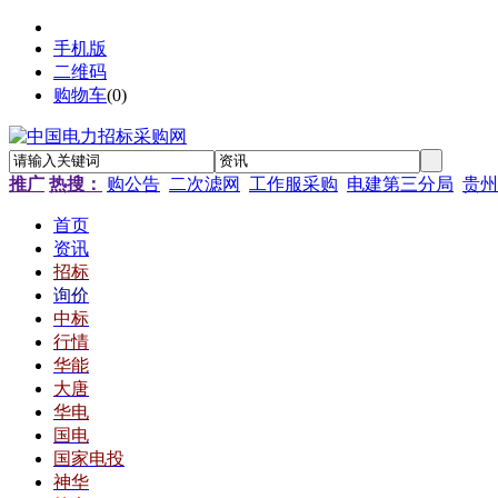
手机版
二维码
购物车
(
0
)
推广
热搜：
购公告
二次滤网
工作服采购
电建第三分局
贵州
首页
资讯
招标
询价
中标
行情
华能
大唐
华电
国电
国家电投
神华