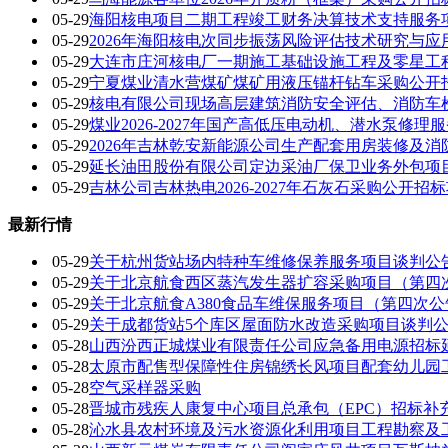
05-29
海阳核电项目二期工程竣工财务决算技术支持服务
05-29
2026年海阳核电次同步振荡风险评估技术研究与
05-29
大连市庄河核电厂一期施工基础设施工程及零星工
05-29
宁夏煤业清水营煤矿煤矿用液压锚杆钻车采购公开
05-29
核电有限公司现场高层建筑消防安全评估、消防车
05-29
煤业2026-2027年国产高低压电动机、潜水泵修
05-29
2026年吉林乾安新能源公司生产配套用房装修及
05-29
延长油田股份有限公司定边采油厂保卫业务外包项
05-29
吉林公司吉林热电2026-2027年石灰石采购公开招
最新行情
05-29
关于杭州货站场内特种车维修保养服务项目谈判公
05-29
关于北京航食西区蒸汽发生器扩容采购项目（第四
05-29
关于北京航食A380食品车维保服务项目（第四次公
05-29
关于成都货站5个库区屋面防水改造采购项目谈判
05-28
山西汾西正城煤业有限责任公司应急备用电源招标
05-28
太原市配售型保障性住房锦绣长风项目配套幼儿园工
05-28
空气采样器采购
05-28
晋城市残疾人康复中心项目总承包（EPC）招标补
05-28
沁水县农村环境及污水资源化利用项目工程勘察及