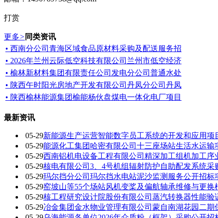
打赏
更多
>
同类资讯
• 西南分公司青海区域食品原材料采购及配送服务招
• 2026年兰州云际低空科技有限公司兰州市低空经济
• 榆林新材料集团有限责任公司发电分公司普通水处
• 陕西午时阳光房地产开发有限公司丹凤分公司丹凤
• 陕西榆林能源集团榆能杨伙盘煤电一体化电厂项目
最新资讯
05-29
新能源生产运营智能数字员工系统的开发和应用项
05-29
能源化工集团哈密有限公司十三座场站生活水运输
05-29
西南铝机电设备工程有限公司精深加工组机加工序
05-29
核电有限公司3、4号机组辐射防护自助配发系统采
05-29
玛尔挡分公司玛尔挡水电站泥沙监测服务公开招标
05-29
窑坡山等55个场站风机变桨及偏航轴承维修与更换
05-29
核工程研究设计院股份有限公司蒸汽转换器性能验
05-29
冶金集团金水物业管理有限公司蒙自南湖花园二期
05-29
乌海能源各单位2026年介质粉（框架）采购公开