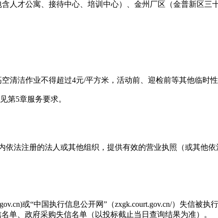
）（包含人才公寓、接待中心、培训中心）、金州厂区（金普新区三
高空清洁作业不得超过4元/平方米，活动前、迎检前等其他临时性
详见第5章服务要求。
境内依法注册的法人或其他组织，提供有效的营业执照（或其他依
.gov.cn)或“中国执行信息公开网”（zxgk.court.gov.cn/）
购失信名单、政府采购失信名单（以投标截止当日查询结果为准）。