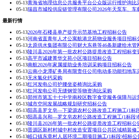
05-13
青海省地理信息公共服务平台公众版运行维护询比
05-13
瑞昌市城投供应链管理有限公司2026年天泵车、
最新行情
05-13
2026年石楼县单产提升示范基地工程招标公告
05-13
河南省直青年人才公寓航港北苑物业服务项目招标
05-13
太原供水集团有限公司财大东巷等46条新建给水管
05-13
陵川县2026年第一批农村公路提质改造工程招标变
05-13
高平市诚建菁华文苑小区项目招标公告
05-13
南航2026年家属援助业务培训采购项目招标公告
05-13
云南小龙潭矿务局有限责任公司电动多功能扫地车
05-13
无水氯化钙采购
05-13
红河发电公司护腰坐姿椅询比采购
05-13
红河发电公司无缝钢管等物资询比采购
05-13
郑州市第五十七中学南校区数字食堂服务保障与运
05-13
城市空间发展战略规划研究招标公告
05-13
阳高县罗文皂—下梁源农村公路改造工程施工(1标
05-13
阳高县兴和—罗文皂农村公路改造工程施工(1标段)
05-13
陵川县2026年第一批农村公路提质改造工程招标公
05-13
晋源区新村村城中村改造安置项目公共区域精装修
05-13
峪口镇东章村人居环境二期项目施工(1标段)招标公