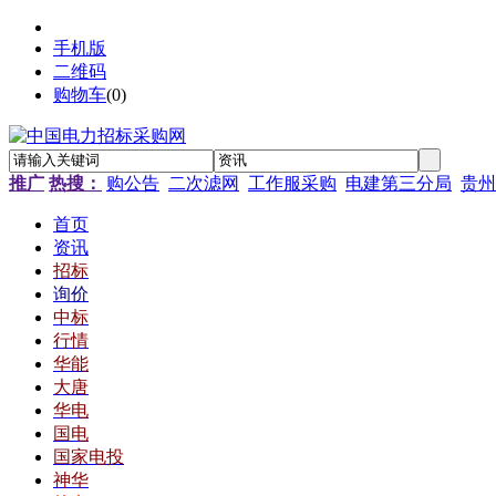
手机版
二维码
购物车
(
0
)
推广
热搜：
购公告
二次滤网
工作服采购
电建第三分局
贵州
首页
资讯
招标
询价
中标
行情
华能
大唐
华电
国电
国家电投
神华