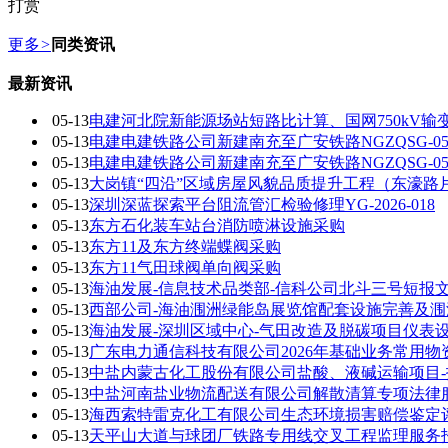
打赏
更多
>
同类资讯
最新资讯
05-13
电建河北院新能源场站短路比计算、国网750kV
05-13
电建电建铁路公司新建南充至广安铁路NGZQSG-
05-13
电建电建铁路公司新建南充至广安铁路NGZQSG-05项
05-13
大岗镇“四沿”区域房屋风貌品质提升工程（东濠路
05-13
深圳深蓝探索平台阻流管汇检验修理YG-2026-018
05-13
东方石化装车站台消防喷淋设施采购
05-13
东方11及东方终端蝶阀采购
05-13
东方11气田球阀单向阀采购
05-13
海油发展-信息技术品类部-信科公司北斗三号短报文数传
05-13
西部公司-海油涠洲绿能岛展览馆配套设施完善及涠
05-13
海油发展-深圳区域中心-气田改造及脱碳项目仪表设备采
05-13
广东电力通信科技有限公司2026年基础业务常用
05-13
中盐内蒙古化工股份有限公司盐酸、液碱运输项目-
05-13
中盐河南盐业物流配送有限公司解散清算专项法律
05-13
海西索特雷克化工有限公司生态环境损害赔偿鉴定
05-13
天平山大道与球团厂铁路专用线交叉工程监理服务