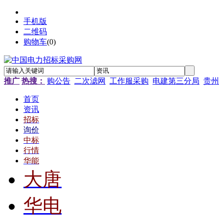
手机版
二维码
购物车
(
0
)
推广
热搜：
购公告
二次滤网
工作服采购
电建第三分局
贵州
首页
资讯
招标
询价
中标
行情
华能
大唐
华电