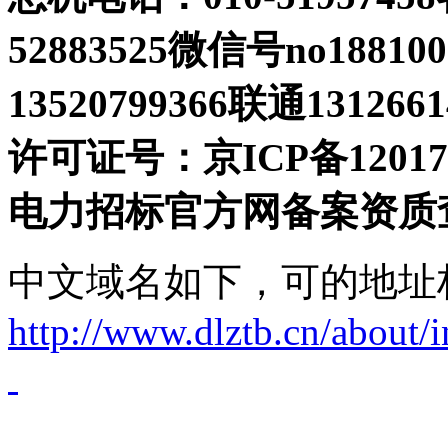
52883525微信号no1881
13520799366联通1312661
许可证号：京ICP备120177
电力招标官方网备案资质
中文域名如下，可的地址
http://www.dlztb.cn/about/