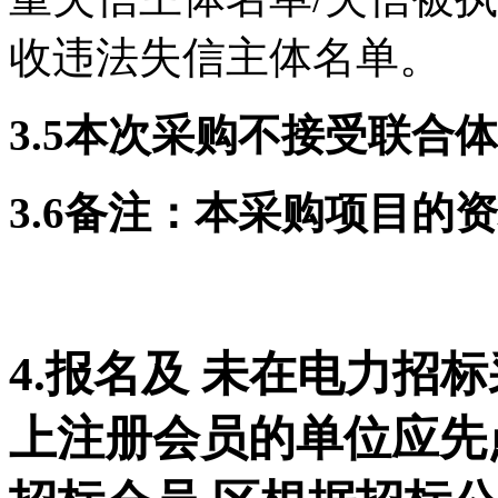
收违法失信主体名单。
3.
5
本次采购
不接受联
合体
3
.
6
备注：本采购项目的资
4.
报名及
未在电力招标采购
上注册会员的单位应先