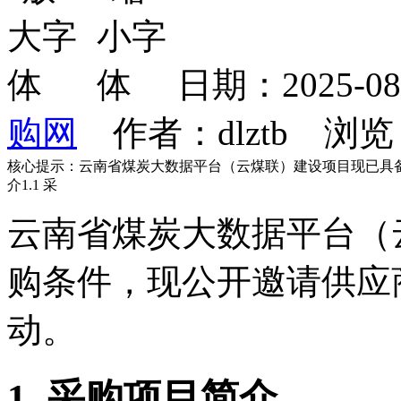
日期：2025-0
购网
作者：dlztb 浏览
核心提示：云南省煤炭大数据平台（云煤联）建设项目现已具备
介1.1 采
云南省煤炭大数据平台（
购条件，现公开邀请供应
动。
1
.
采购项目简介