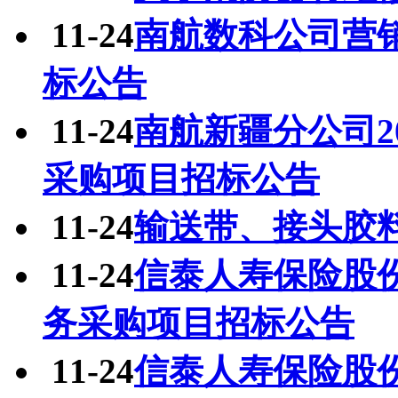
11-24
南航数科公司营销
标公告
11-24
南航新疆分公司2
采购项目招标公告
11-24
输送带、接头胶
11-24
信泰人寿保险股
务采购项目招标公告
11-24
信泰人寿保险股