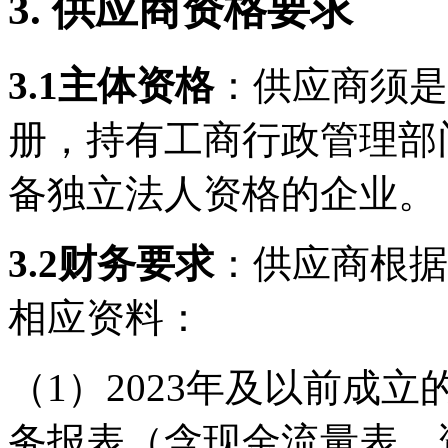
3.
供应商资格要求
3
.1
主体资格
：供应商须是
册，持有
工商行政管理部
备独立法人资格的企业。
3
.
2
财务要求
：供应商根据
相应资料：
（
1）20
2
3
年
及以前
成立
务报表（含现金流量表、