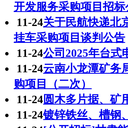
开发服务采购项目招标
11-24
关于民航快递北京
挂车采购项目谈判公告
11-24
公司2025年台
11-24
云南小龙潭矿务
购项目（二次）
11-24
圆木多片据、矿
11-24
镀锌铁丝、槽钢