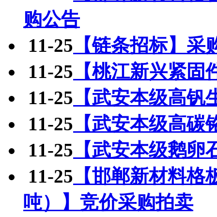
购公告
11-25
【链条招标】采
11-25
【桃江新兴紧固
11-25
【武安本级高钒
11-25
【武安本级高碳
11-25
【武安本级鹅卵
11-25
【邯郸新材料格
吨）】竞价采购拍卖