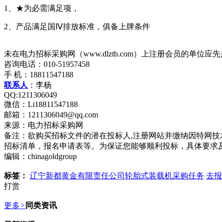
1、★为必需满足项，
2、产品满足国Ⅳ排放标准，俱备上牌条件
未在电力招标采购网（www.dlztb.com）上注册会员的单
咨询电话：010-51957458
手 机：18811547188
联系人
：李杨
QQ:1211306049
微信：Li18811547188
邮箱：1211306049@qq.com
来源：电力招标采购网
备注：欲购买招标文件的潜在投标人,注册网站并缴纳因特网
招标清单，报名申请表等。为保证您能够顺利投标，具体要求
编辑：chinagoldgroup
标签：
辽宁新都黄金有限责任公司轮胎式装载机采购任务
去报
打赏
更多
>
同类资讯