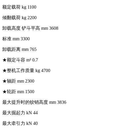
额定载荷
kg
1100
倾翻载荷
kg
2200
卸载高度
铲斗平高
mm
3608
标准
mm
3300
卸载距离
mm
765
★额定斗容
m³
0.7
★整机工作质量
kg
4700
★轴距
mm
2300
★轮距
mm
1500
最大提升时的铰销高度
mm
3836
最大掘起力
kN
44
最大牵引力
kN
40