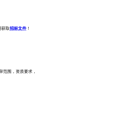
明获取
招标文件
！
审范围，资质要求，