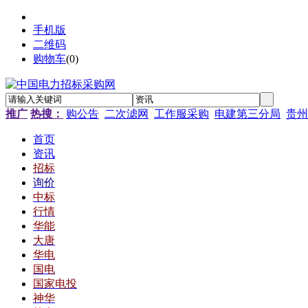
手机版
二维码
购物车
(
0
)
推广
热搜：
购公告
二次滤网
工作服采购
电建第三分局
贵州
首页
资讯
招标
询价
中标
行情
华能
大唐
华电
国电
国家电投
神华