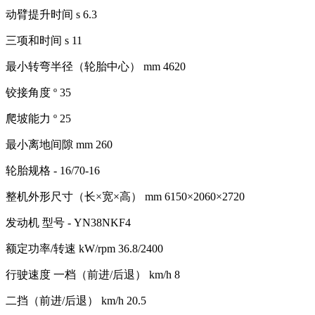
动臂提升时间
s
6.3
三项和时间
s
11
最小转弯半径（轮胎中心）
mm
4620
铰接角度
º
35
爬坡能力
º
25
最小离地间隙
mm
260
轮胎规格
-
16/70-16
整机外形尺寸（长×宽×高）
mm
6150×2060×2720
发动机
型号
-
YN38NKF4
额定功率/转速
kW/rpm
36.8/2400
行驶速度
一档（前进/后退）
km/h
8
二挡（前进/后退）
km/h
20.5