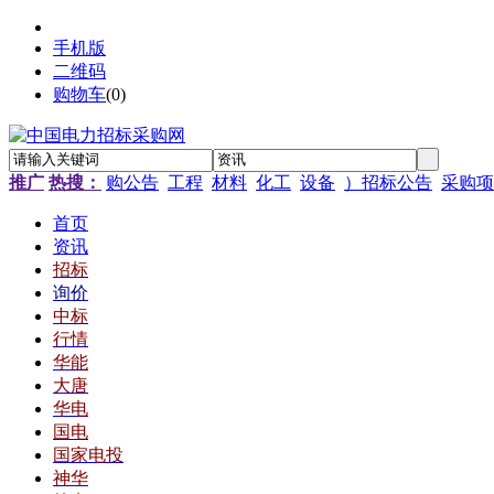
手机版
二维码
购物车
(
0
)
推广
热搜：
购公告
工程
材料
化工
设备
）招标公告
采购项
首页
资讯
招标
询价
中标
行情
华能
大唐
华电
国电
国家电投
神华