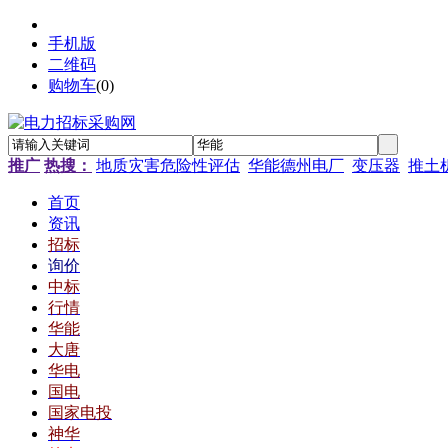
手机版
二维码
购物车
(
0
)
推广
热搜：
地质灾害危险性评估
华能德州电厂
变压器
推土
首页
资讯
招标
询价
中标
行情
华能
大唐
华电
国电
国家电投
神华