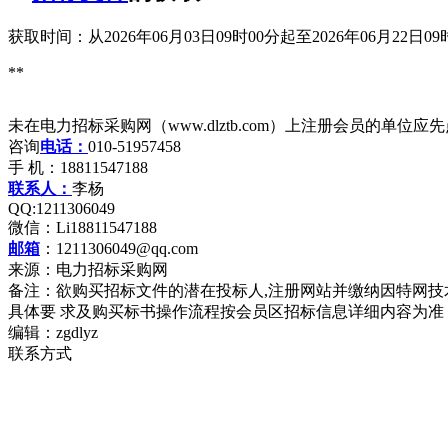
获取时间：从2026年06月03日09时00分起至2026年06月22日0
**
未在电力招标采购网（www.dlztb.com）上注册会员的单
咨询
电话：
010-51957458
手 机：18811547188
联系人：
李杨
QQ:1211306049
微信：Li18811547188
邮箱
：1211306049@qq.com
来源：电力招标采购网
备注：欲购买招标文件的潜在投标人,注册网站并缴纳因特网技
具体要 求及购买标书操作流程按会员区招标信息详细内容为准
编辑：zgdlyz
联系方式