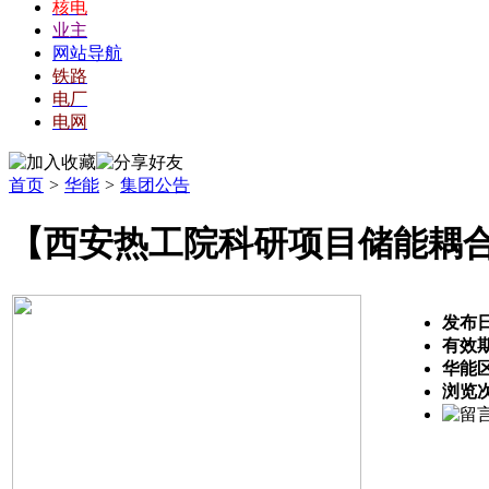
核电
业主
网站导航
铁路
电厂
电网
首页
>
华能
>
集团公告
【西安热工院科研项目储能耦
发布
有效
华能
浏览