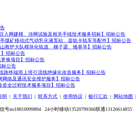
告
项目入网建模、涉网试验及相关手续技术服务招标】招标公告
亭煤矿移动式气动乳化液泵站、齿轨卡轨车等配件】招标公告
山救护大队模块化轨道、梯子梁、矮巷等】招标公告
目】招标公告
线更换项目】招标公告
招标公告
电线路终端塔上塔引流线绝缘化改造服务】招标公告
涉网网络及通讯安全维护服务】招标公告
改造全过程技术服务项目】招标公告
说明
|
关于我们
|
联系方式
|
使用协议
|
银行汇款
|
网站地图
信号no18810099894 24小时移动13520799366联通13126614855