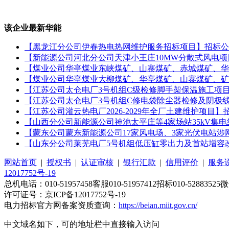
该企业最新华能
【黑龙江分公司伊春热电热网维护服务招标项目】招标公
【新能源公司河北分公司天津小王庄10MW分散式风电
【煤业公司华亭煤业东峡煤矿、山寨煤矿、赤城煤矿、华
【煤业公司华亭煤业大柳煤矿、华亭煤矿、山寨煤矿、矿
【江苏公司太仓电厂3号机组C级检修脚手架保温施工项
【江苏公司太仓电厂3号机组C修电袋除尘器检修及阴极
【江苏公司灌云热电厂2026-2029年全厂土建维护项目】
【山西分公司新能源公司神池太平庄等4家场站35kV集
【蒙东公司蒙东新能源公司17家风电场、3家光伏电站
【山东分公司莱芜电厂5号机组低压缸零出力及首站增容
网站首页
|
授权书
|
认证审核
|
银行汇款
|
信用评价
|
服务
12017752号-19
总机电话：010-51957458客服010-51957412招标010-52883525微
许可证号：京ICP备12017752号-19
电力招标官方网备案资质查询：
https://beian.miit.gov.cn/
中文域名如下，可的地址栏中直接输入访问