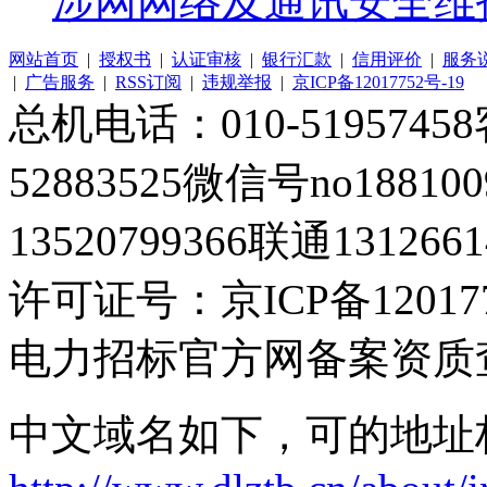
涉网网络及通讯安全维
网站首页
|
授权书
|
认证审核
|
银行汇款
|
信用评价
|
服务
|
广告服务
|
RSS订阅
|
违规举报
|
京ICP备12017752号-19
总机电话：010-51957458客
52883525微信号no1881
13520799366联通1312661
许可证号：京ICP备120177
电力招标官方网备案资质
中文域名如下，可的地址