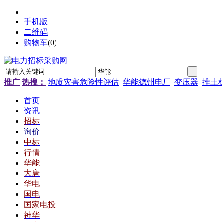
手机版
二维码
购物车
(
0
)
推广
热搜：
地质灾害危险性评估
华能德州电厂
变压器
推土
首页
资讯
招标
询价
中标
行情
华能
大唐
华电
国电
国家电投
神华