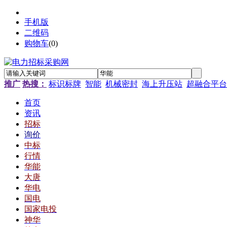
手机版
二维码
购物车
(
0
)
推广
热搜：
标识标牌
智能
机械密封
海上升压站
超融合平台
首页
资讯
招标
询价
中标
行情
华能
大唐
华电
国电
国家电投
神华