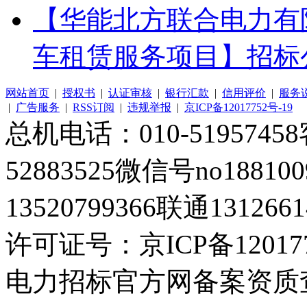
【华能北方联合电力有
车租赁服务项目】招标
网站首页
|
授权书
|
认证审核
|
银行汇款
|
信用评价
|
服务
|
广告服务
|
RSS订阅
|
违规举报
|
京ICP备12017752号-19
总机电话：010-51957458客
52883525微信号no1881
13520799366联通1312661
许可证号：京ICP备120177
电力招标官方网备案资质