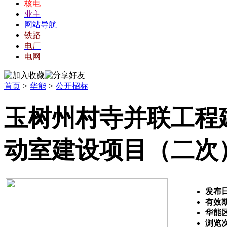
核电
业主
网站导航
铁路
电厂
电网
首页
>
华能
>
公开招标
玉树州村寺并联工程
动室建设项目（二次
发布
有效
华能
浏览